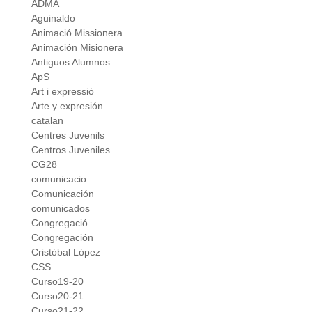
ADMA
Aguinaldo
Animació Missionera
Animación Misionera
Antiguos Alumnos
ApS
Art i expressió
Arte y expresión
catalan
Centres Juvenils
Centros Juveniles
CG28
comunicacio
Comunicación
comunicados
Congregació
Congregación
Cristóbal López
CSS
Curso19-20
Curso20-21
Curso21-22