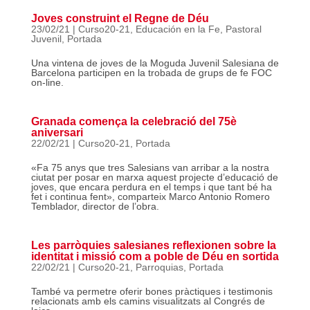
Joves construint el Regne de Déu
23/02/21
|
Curso20-21
,
Educación en la Fe
,
Pastoral
Juvenil
,
Portada
Una vintena de joves de la Moguda Juvenil Salesiana de
Barcelona participen en la trobada de grups de fe FOC
on-line.
Granada comença la celebració del 75è
aniversari
22/02/21
|
Curso20-21
,
Portada
«Fa 75 anys que tres Salesians van arribar a la nostra
ciutat per posar en marxa aquest projecte d’educació de
joves, que encara perdura en el temps i que tant bé ha
fet i continua fent», comparteix Marco Antonio Romero
Temblador, director de l’obra.
Les parròquies salesianes reflexionen sobre la
identitat i missió com a poble de Déu en sortida
22/02/21
|
Curso20-21
,
Parroquias
,
Portada
També va permetre oferir bones pràctiques i testimonis
relacionats amb els camins visualitzats al Congrés de