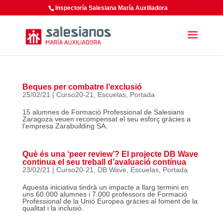
Inspectoría Salesiana María Auxiliadora
Beques per combatre l’exclusió
25/02/21
|
Curso20-21
,
Escuelas
,
Portada
15 alumnes de Formació Professional de Salesians
Zaragoza veuen recompensat el seu esforç gràcies a
l’empresa Zarabuilding SA.
Què és una ‘peer review’? El projecte DB Wave
continua el seu treball d’avaluació contínua
23/02/21
|
Curso20-21
,
DB Wave
,
Escuelas
,
Portada
Aquesta iniciativa tindrà un impacte a llarg termini en
uns 60.000 alumnes i 7.000 professors de Formació
Professional de la Unió Europea gràcies al foment de la
qualitat i la inclusió.