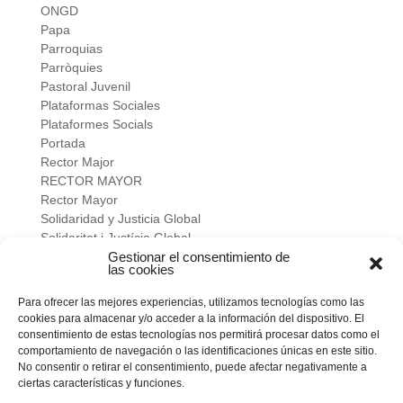
ONGD
Papa
Parroquias
Parròquies
Pastoral Juvenil
Plataformas Sociales
Plataformes Socials
Portada
Rector Major
RECTOR MAYOR
Rector Mayor
Solidaridad y Justicia Global
Solidaritat i Justícia Global
Universidad
Gestionar el consentimiento de
las cookies
verano salesiano
Viure a fons
Para ofrecer las mejores experiencias, utilizamos tecnologías como las
Vivir a fondo
cookies para almacenar y/o acceder a la información del dispositivo. El
Vocacional
consentimiento de estas tecnologías nos permitirá procesar datos como el
comportamiento de navegación o las identificaciones únicas en este sitio.
No consentir o retirar el consentimiento, puede afectar negativamente a
Meta
ciertas características y funciones.
Acceder