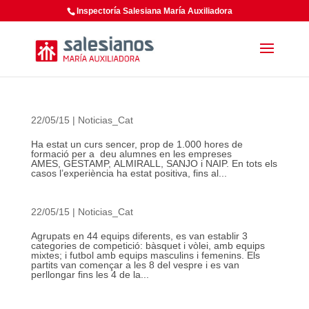
Inspectoría Salesiana María Auxiliadora
22/05/15
|
Noticias_Cat
Ha estat un curs sencer, prop de 1.000 hores de
formació per a deu alumnes en les empreses
AMES, GESTAMP, ALMIRALL, SANJO i NAIP. En tots els
casos l’experiència ha estat positiva, fins al...
22/05/15
|
Noticias_Cat
Agrupats en 44 equips diferents, es van establir 3
categories de competició: bàsquet i vòlei, amb equips
mixtes; i futbol amb equips masculins i femenins. Els
partits van començar a les 8 del vespre i es van
perllongar fins les 4 de la...