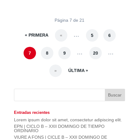
Página 7 de 21
« PRIMERA
...
«
5
6
...
...
7
8
9
20
ÚLTIMA »
»
Entradas recientes
Lorem ipsum dolor sit amet, consectetur adipiscing elit.
EPN | CICLO B – XXII DOMINGO DE TIEMPO
ORDINARIO
VIURE A FONS | CICLE B – XXII DOMINGO DE