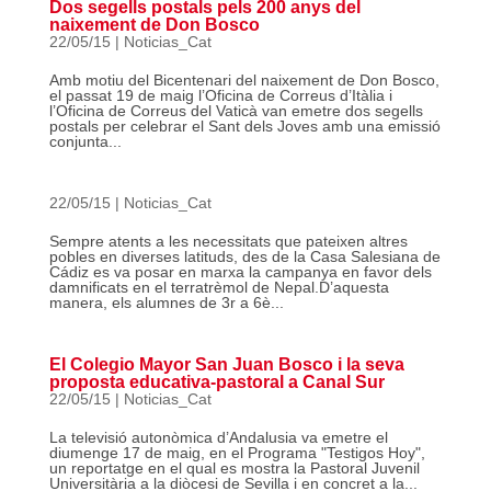
Dos segells postals pels 200 anys del
naixement de Don Bosco
22/05/15
|
Noticias_Cat
Amb motiu del Bicentenari del naixement de Don Bosco,
el passat 19 de maig l’Oficina de Correus d’Itàlia i
l’Oficina de Correus del Vaticà van emetre dos segells
postals per celebrar el Sant dels Joves amb una emissió
conjunta...
22/05/15
|
Noticias_Cat
Sempre atents a les necessitats que pateixen altres
pobles en diverses latituds, des de la Casa Salesiana de
Cádiz es va posar en marxa la campanya en favor dels
damnificats en el terratrèmol de Nepal.D’aquesta
manera, els alumnes de 3r a 6è...
El Colegio Mayor San Juan Bosco i la seva
proposta educativa-pastoral a Canal Sur
22/05/15
|
Noticias_Cat
La televisió autonòmica d’Andalusia va emetre el
diumenge 17 de maig, en el Programa "Testigos Hoy",
un reportatge en el qual es mostra la Pastoral Juvenil
Universitària a la diòcesi de Sevilla i en concret a la...