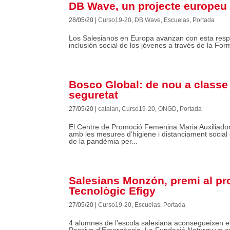
DB Wave, un projecte europeu
28/05/20
|
Curso19-20
,
DB Wave
,
Escuelas
,
Portada
Los Salesianos en Europa avanzan con esta respu
inclusión social de los jóvenes a través de la For
Bosco Global: de nou a classe
seguretat
27/05/20
|
catalan
,
Curso19-20
,
ONGD
,
Portada
El Centre de Promoció Femenina Maria Auxiliador
amb les mesures d’higiene i distanciament social
de la pandèmia per...
Salesians Monzón, premi al pr
Tecnològic Efigy
27/05/20
|
Curso19-20
,
Escuelas
,
Portada
4 alumnes de l’escola salesiana aconsegueixen el