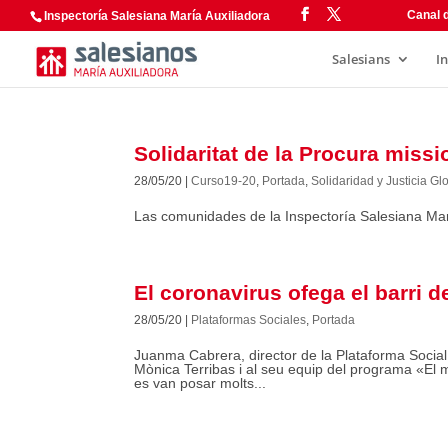
Canal d
Inspectoría Salesiana María Auxiliadora
Salesians
I
Solidaritat de la Procura miss
28/05/20
|
Curso19-20
,
Portada
,
Solidaridad y Justicia Gl
Las comunidades de la Inspectoría Salesiana Mar
El coronavirus ofega el barri 
28/05/20
|
Plataformas Sociales
,
Portada
Juanma Cabrera, director de la Plataforma Social 
Mònica Terribas i al seu equip del programa «El m
es van posar molts...