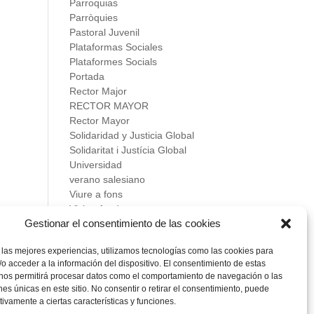
Parroquias
Parròquies
Pastoral Juvenil
Plataformas Sociales
Plataformes Socials
Portada
Rector Major
RECTOR MAYOR
Rector Mayor
Solidaridad y Justicia Global
Solidaritat i Justícia Global
Universidad
verano salesiano
Viure a fons
Vivir a fondo
Gestionar el consentimiento de las cookies
Vocacional
 las mejores experiencias, utilizamos tecnologías como las cookies para
Meta
o acceder a la información del dispositivo. El consentimiento de estas
Acceder
 nos permitirá procesar datos como el comportamiento de navegación o las
Feed de entradas
ones únicas en este sitio. No consentir o retirar el consentimiento, puede
Feed de comentarios
tivamente a ciertas características y funciones.