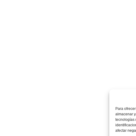
Para ofrecer
almacenar y/
tecnologías
identificaci
afectar nega