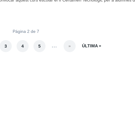
nvocar aquest curs escolar el II Certamen Tecnològic per a alumnes de
Página 2 de 7
...
ÚLTIMA »
3
4
5
»