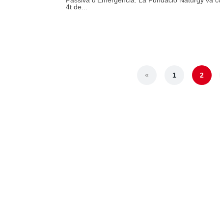
Passiva d’Emergència. La Fundació Naturgy va co
4t de...
«
1
2