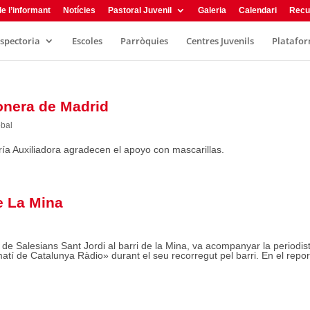
e l’informant
Notícies
Pastoral Juvenil
Galeria
Calendari
Recu
nspectoria
Escoles
Parròquies
Centres Juvenils
Plataform
ionera de Madrid
obal
ía Auxiliadora agradecen el apoyo con mascarillas.
de La Mina
de Salesians Sant Jordi al barri de la Mina, va acompanyar la periodis
atí de Catalunya Ràdio» durant el seu recorregut pel barri. En el repo