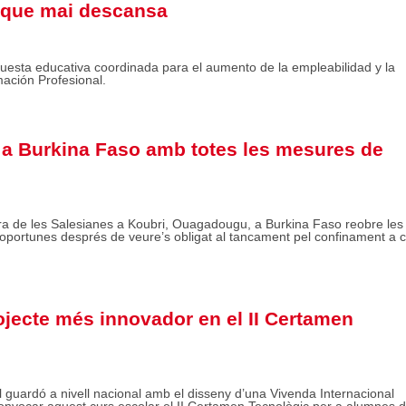
 que mai descansa
esta educativa coordinada para el aumento de la empleabilidad y la
mación Profesional.
 a Burkina Faso amb totes les mesures de
a de les Salesianes a Koubri, Ouagadougu, a Burkina Faso reobre les
 oportunes després de veure’s obligat al tancament pel confinament a 
ojecte més innovador en el II Certamen
 guardó a nivell nacional amb el disseny d’una Vivenda Internacional