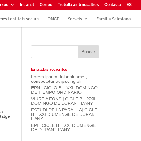
rsos
Intranet
Correu
Treballa amb nosaltres
Contacta
ES
es i entitats socials
ONGD
Serveis
Família Salesiana
Entradas recientes
Lorem ipsum dolor sit amet,
consectetur adipiscing elit.
EPN | CICLO B – XXII DOMINGO
DE TIEMPO ORDINARIO
VIURE A FONS | CICLE B – XXII
DOMINGO DE DURANT L’ANY
ESTUDI DE LA PARAULA| CICLE
ta
B – XXI DIUMENGE DE DURANT
rtatge
L’ANY
EPI | CICLE B – XXI DIUMENGE
DE DURANT L’ANY