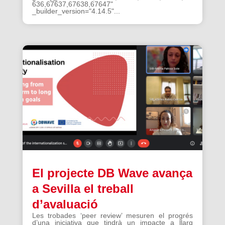
636,67637,67638,67647"
_builder_version="4.14.5"...
El projecte DB Wave avança
a Sevilla el treball
d’avaluació
Les trobades ‘peer review’ mesuren el progrés
d’una iniciativa que tindrà un impacte a llarg