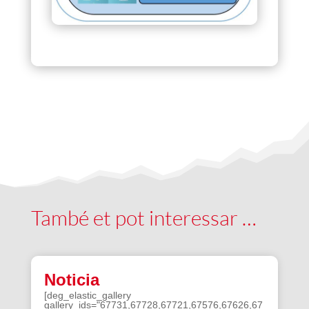
També et pot interessar …
Noticia
[deg_elastic_gallery
gallery_ids="67731,67728,67721,67576,67626,67