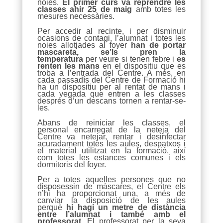
noies.
El primer curs va reprendre les
classes ahir 25 de maig
amb totes les
mesures necessàries.
Per accedir al recinte, i per disminuir
ocasions de contagi, l’alumnat i totes les
noies allotjades al foyer
han de portar
mascareta, se’ls pren la
temperatura
per veure si tenen febre i
es
renten les mans
en el dispositiu que es
troba a l’entrada del Centre. A més, en
cada passadís del Centre de Formació hi
ha un dispositiu per al rentat de mans i
cada vegada que entren a les classes
després d’un descans tornen a rentar-se-
les.
Abans de reiniciar les classes, el
personal encarregat de la neteja del
Centre va netejar, rentar i desinfectar
acuradament totes les aules, despatxos i
el material utilitzat en la formació, així
com totes les estances comunes i els
dormitoris del foyer.
Per a totes aquelles persones que no
disposessin de màscares, el Centre els
n’hi ha proporcionat una, a més de
canviar la disposició de les aules
perquè
hi hagi un metre de distància
entre l’alumnat i també amb el
professorat
. El professorat per la seva