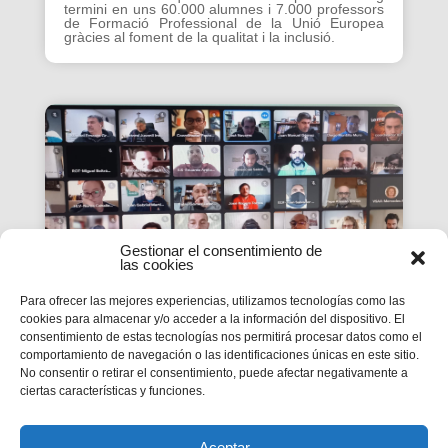
termini en uns 60.000 alumnes i 7.000 professors
de Formació Professional de la Unió Europea
gràcies al foment de la qualitat i la inclusió.
Gestionar el consentimiento de
las cookies
Para ofrecer las mejores experiencias, utilizamos tecnologías como las
cookies para almacenar y/o acceder a la información del dispositivo. El
consentimiento de estas tecnologías nos permitirá procesar datos como el
La #PasquaSalesiana 2022
comportamiento de navegación o las identificaciones únicas en este sitio.
No consentir o retirar el consentimiento, puede afectar negativamente a
inicia el seu camí de
ciertas características y funciones.
preparació
Tindran lloc durant el mes d’abril.
Aceptar