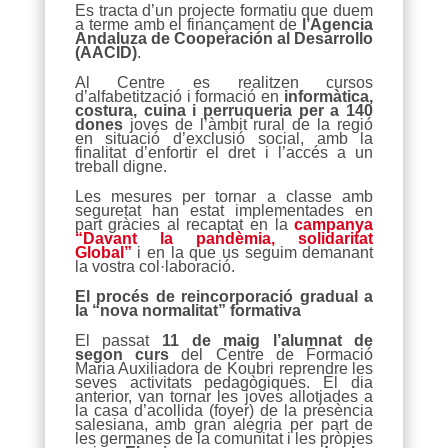
Es tracta d’un projecte formatiu que duem
a terme amb el finançament de
l’Agencia
Andaluza de Cooperación al Desarrollo
(AACID)
.
Al Centre es realitzen cursos
d’alfabetització i formació en
informàtica,
costura, cuina i perruqueria per a 140
dones
joves de l’àmbit rural de la regió
en situació d’exclusió social, amb la
finalitat d’enfortir el dret i l’accés a un
treball digne.
Les mesures per tornar a classe amb
seguretat han estat implementades en
part gràcies al recaptat en la
campanya
“Davant la pandèmia, solidaritat
Global”
i en la que us seguim demanant
la vostra col·laboració.
El procés de reincorporació gradual a
la “nova normalitat” formativa
El passat
11 de maig l’alumnat de
segon curs
del Centre de Formació
Maria Auxiliadora de Koubri reprendre les
seves activitats pedagògiques. El dia
anterior, van tornar les joves allotjades a
la casa d’acollida (foyer) de la presència
salesiana, amb gran alegria per part de
les germanes de la comunitat i les pròpies