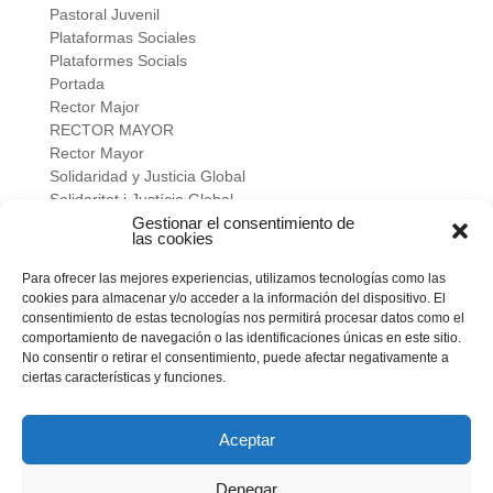
Pastoral Juvenil
Plataformas Sociales
Plataformes Socials
Portada
Rector Major
RECTOR MAYOR
Rector Mayor
Solidaridad y Justicia Global
Solidaritat i Justícia Global
Universidad
Gestionar el consentimiento de
las cookies
verano salesiano
Viure a fons
Para ofrecer las mejores experiencias, utilizamos tecnologías como las
Vivir a fondo
cookies para almacenar y/o acceder a la información del dispositivo. El
Vocacional
consentimiento de estas tecnologías nos permitirá procesar datos como el
comportamiento de navegación o las identificaciones únicas en este sitio.
No consentir o retirar el consentimiento, puede afectar negativamente a
Meta
ciertas características y funciones.
Acceder
Feed de entradas
Feed de comentarios
Aceptar
WordPress.org
Denegar