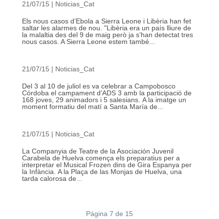
21/07/15
|
Noticias_Cat
Els nous casos d’Ebola a Sierra Leone i Libèria han fet
saltar les alarmes de nou. "Libèria era un país lliure de
la malaltia des del 9 de maig però ja s’han detectat tres
nous casos. A Sierra Leone estem també...
21/07/15
|
Noticias_Cat
Del 3 al 10 de juliol es va celebrar a Campobosco
Córdoba el campament d’ADS 3 amb la participació de
168 joves, 29 animadors i 5 salesians. A la imatge un
moment formatiu del matí a Santa María de...
21/07/15
|
Noticias_Cat
La Companyia de Teatre de la Asociación Juvenil
Carabela de Huelva comença els preparatius per a
interpretar el Musical Frozen dins de Gira Espanya per
la Infància. A la Plaça de las Monjas de Huelva, una
tarda calorosa de...
Página 7 de 15