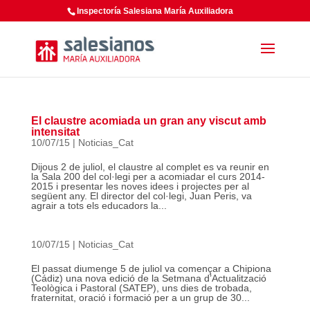
Inspectoría Salesiana María Auxiliadora
El claustre acomiada un gran any viscut amb
intensitat
10/07/15
|
Noticias_Cat
Dijous 2 de juliol, el claustre al complet es va reunir en
la Sala 200 del col·legi per a acomiadar el curs 2014-
2015 i presentar les noves idees i projectes per al
següent any. El director del col·legi, Juan Peris, va
agrair a tots els educadors la...
10/07/15
|
Noticias_Cat
El passat diumenge 5 de juliol va començar a Chipiona
(Cádiz) una nova edició de la Setmana d’Actualització
Teològica i Pastoral (SATEP), uns dies de trobada,
fraternitat, oració i formació per a un grup de 30...