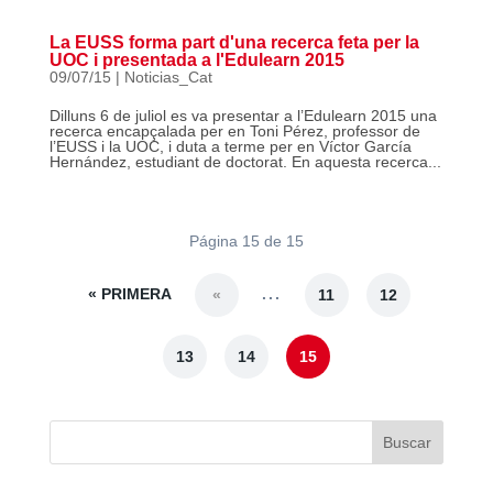
La EUSS forma part d'una recerca feta per la
UOC i presentada a l'Edulearn 2015
09/07/15
|
Noticias_Cat
Dilluns 6 de juliol es va presentar a l’Edulearn 2015 una
recerca encapçalada per en Toni Pérez, professor de
l’EUSS i la UOC, i duta a terme per en Víctor García
Hernández, estudiant de doctorat. En aquesta recerca...
Página 15 de 15
« PRIMERA
...
«
11
12
13
14
15