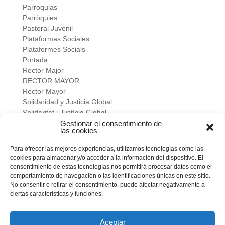
Parroquias
Parròquies
Pastoral Juvenil
Plataformas Sociales
Plataformes Socials
Portada
Rector Major
RECTOR MAYOR
Rector Mayor
Solidaridad y Justicia Global
Solidaritat i Justícia Global
Universidad
Gestionar el consentimiento de
las cookies
verano salesiano
Viure a fons
Para ofrecer las mejores experiencias, utilizamos tecnologías como las
Vivir a fondo
cookies para almacenar y/o acceder a la información del dispositivo. El
Vocacional
consentimiento de estas tecnologías nos permitirá procesar datos como el
comportamiento de navegación o las identificaciones únicas en este sitio.
No consentir o retirar el consentimiento, puede afectar negativamente a
Meta
ciertas características y funciones.
Acceder
Feed de entradas
Feed de comentarios
Aceptar