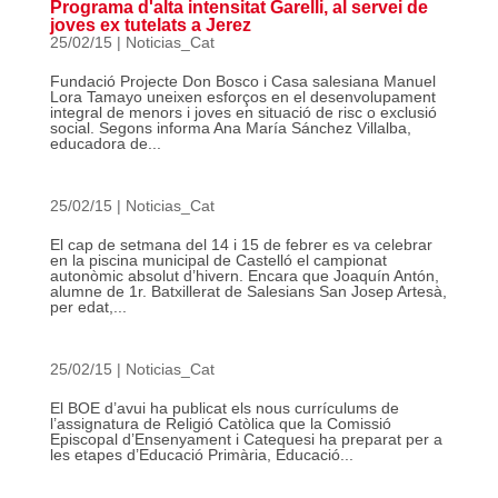
Programa d'alta intensitat Garelli, al servei de
joves ex tutelats a Jerez
25/02/15
|
Noticias_Cat
Fundació Projecte Don Bosco i Casa salesiana Manuel
Lora Tamayo uneixen esforços en el desenvolupament
integral de menors i joves en situació de risc o exclusió
social. Segons informa Ana María Sánchez Villalba,
educadora de...
25/02/15
|
Noticias_Cat
El cap de setmana del 14 i 15 de febrer es va celebrar
en la piscina municipal de Castelló el campionat
autonòmic absolut d’hivern. Encara que Joaquín Antón,
alumne de 1r. Batxillerat de Salesians San Josep Artesà,
per edat,...
25/02/15
|
Noticias_Cat
El BOE d’avui ha publicat els nous currículums de
l’assignatura de Religió Catòlica que la Comissió
Episcopal d’Ensenyament i Catequesi ha preparat per a
les etapes d’Educació Primària, Educació...