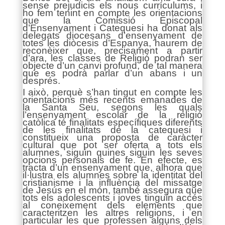
sense prejudicis els nous currículums, i
ho fem tenint en compte les orientacions
que la Comissió Episcopal
d’Ensenyament i Catequesi ha donat als
delegats diocesans d’ensenyament de
totes les diòcesis d’Espanya, haurem de
reconèixer que, precisament a partir
d’ara, les classes de Religió podran ser
objecte d’un canvi profund, de tal manera
que es podrà parlar d’un abans i un
després.
I això, perquè s’han tingut en compte les
orientacions més recents emanades de
la Santa Seu, segons les quals
l’ensenyament escolar de la religió
catòlica té finalitats específiques diferents
de les finalitats de la catequesi i
constitueix una proposta de caràcter
cultural que pot ser oferta a tots els
alumnes, siguin quines siguin les seves
opcions personals de fe. En efecte, es
tracta d’un ensenyament que, alhora que
il·lustra els alumnes sobre la identitat del
cristianisme i la influència del missatge
de Jesús en el món, també assegura que
tots els adolescents i joves tinguin accés
al coneixement dels elements que
caracteritzen les altres religions, i en
particular les que professen alguns dels