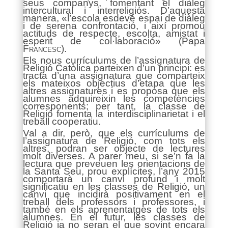
seus companys, fomentant el diàleg
intercultural i interreligiós. D’aquesta
manera, «l’escola esdevé espai de diàleg
i de serena confrontació, i així promou
actituds de respecte, escolta, amistat i
esperit de col·laboració» (Papa
Francesc).
Els nous currículums de l’assignatura de
Religió Catòlica parteixen d’un principi: es
tracta d’una assignatura que comparteix
els mateixos objectius d’etapa que les
altres assignatures i es proposa que els
alumnes adquireixin les competències
corresponents; per tant, la classe de
Religió fomenta la interdisciplinarietat i el
treball cooperatiu.
Val a dir, però, que els currículums de
l’assignatura de Religió, com tots els
altres, podran ser objecte de lectures
molt diverses. A parer meu, si se’n fa la
lectura que preveuen les orientacions de
la Santa Seu, prou explícites, l’any 2015
comportarà un canvi profund i molt
significatiu en les classes de Religió, un
canvi que incidirà positivament en el
treball dels professors i professores, i
també en els aprenentatges de tots els
alumnes. En el futur, les classes de
Religió ja no seran el que sovint encara