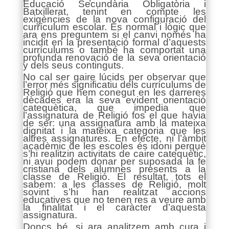
Educació Secundària Obligatòria i
Batxillerat, tenint en compte les
exigències de la nova configuració del
currículum escolar. És normal i lògic que
ara ens preguntem si el canvi només ha
incidit en la presentació formal d’aquests
currículums o també ha comportat una
profunda renovació de la seva orientació
y dels seus continguts.
No cal ser gaire lúcids per observar que
l’error més significatiu dels currículums de
Religió que hem conegut en les darreres
dècades era la seva evident orientació
catequètica, que impedia que
l’assignatura de Religió fos el que havia
de ser: una assignatura amb la mateixa
dignitat i la mateixa categoria que les
altres assignatures. En efecte, ni l’àmbit
acadèmic de les escoles és idoni perquè
s’hi realitzin activitats de caire catequètic,
ni avui podem donar per suposada la fe
cristiana dels alumnes presents a la
classe de Religió. El resultat, tots el
sabem: a les classes de Religió, molt
sovint s’hi han realitzat accions
educatives que no tenen res a veure amb
la finalitat i el caràcter d’aquesta
assignatura.
Doncs bé, si ara analitzem amb cura i