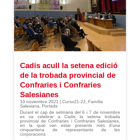
Cadis acull la setena edició
de la trobada provincial de
Confraries i Confraries
Salesianes
10 noviembre 2021
|
Curso21-22
,
Família
Salesiana
,
Portada
Durant el cap de setmana del 6 i 7 de novembre
es va celebrar a Cadis la setena trobada
provincial de Confraries i Confraries Salesianes,
en la qual van estar presents més d’una
cinquantena de representants de les
corporacions.