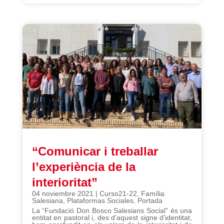
“Comunicar i treballar
l’experiència de la
interioritat”
04 noviembre 2021
|
Curso21-22
,
Família
Salesiana
,
Plataformas Sociales
,
Portada
La “Fundació Don Bosco Salesians Social” és una
entitat en pastoral i, des d’aquest signe d’identitat,