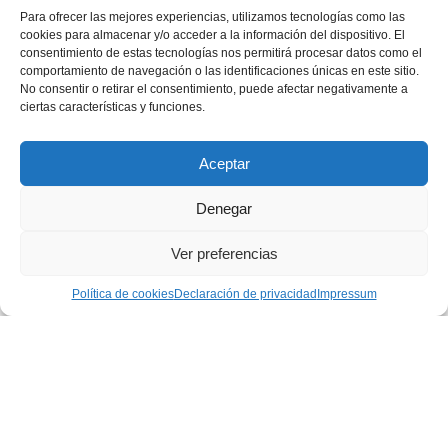
04 noviembre 2021
|
Curso21-22
,
Família
Para ofrecer las mejores experiencias, utilizamos tecnologías como las
Salesiana
,
Pastoral Juvenil
,
Portada
cookies para almacenar y/o acceder a la información del dispositivo. El
Cases como Mataró, Osca o Montsó organitzen
consentimiento de estas tecnologías nos permitirá procesar datos como el
diferents caminades que duen a centenars de
comportamiento de navegación o las identificaciones únicas en este sitio.
participants per un recorregut d’interioritat i de
No consentir o retirar el consentimiento, puede afectar negativamente a
trobada.
ciertas características y funciones.
Aceptar
Página 1 de 12
Denegar
...
1
2
3
4
5
Ver preferencias
...
ÚLTIMA »
10
»
Política de cookies
Declaración de privacidad
Impressum