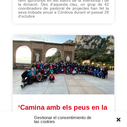
hem aprofundit en els valors de la interioritat i de
la donació. Des d’aquesta clau, un grup de 42
coordinadors de pastoral de projectes han fet la
seva trobada anual a Còrdova durant el passat 28
d’octubre.
‘Camina amb els peus en la
terra, però tenint la mirada i
Gestionar el consentimiento de
las cookies
el cor en el cel’