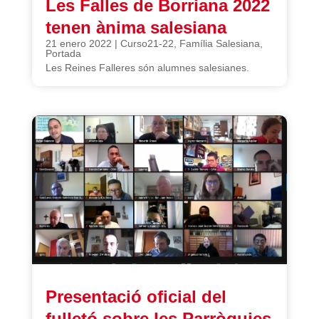
Les Falles de Borriana 2022
tenen ànima salesiana
21 enero 2022
|
Curso21-22
,
Família Salesiana
,
Portada
Les Reines Falleres són alumnes salesianes.
Presentació oficial del
fulletó sobre les Parròquies