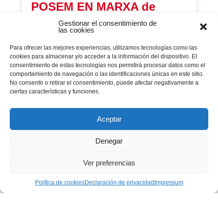
POSEM EN MARXA de
edebé
Gestionar el consentimiento de
las cookies
01 septiembre 2020
|
Curso20-21
,
Edebé
,
Escoles
,
Escuelas
,
Portada
Para ofrecer las mejores experiencias, utilizamos tecnologías como las
Cuadernos, itinerarios de repaso y dinámicas de
educación emocional.
cookies para almacenar y/o acceder a la información del dispositivo. El
consentimiento de estas tecnologías nos permitirá procesar datos como el
comportamiento de navegación o las identificaciones únicas en este sitio.
No consentir o retirar el consentimiento, puede afectar negativamente a
ciertas características y funciones.
Página 28 de 32
« PRIMERA
...
...
«
10
20
Aceptar
Denegar
...
26
27
28
29
30
Ver preferencias
ÚLTIMA »
»
Política de cookies
Declaración de privacidad
Impressum