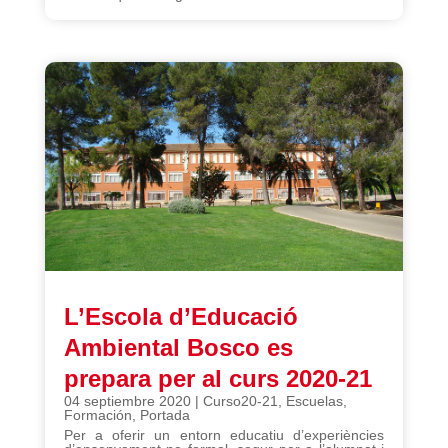
L’Escola d’Educació
Ambiental Bosco es
prepara per al curs 2020-21
04 septiembre 2020
|
Curso20-21
,
Escuelas
,
Formación
,
Portada
Per a oferir un entorn educatiu d’experiències