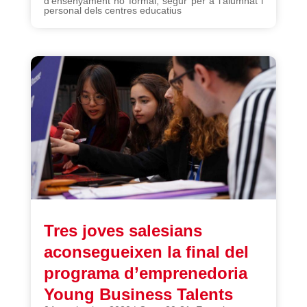
d’ensenyament no formal, segur per a l’alumnat i
personal dels centres educatius
Tres joves salesians
aconsegueixen la final del
programa d’emprenedoria
Young Business Talents