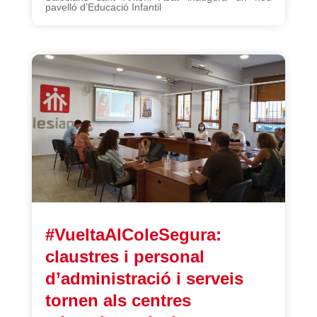
pavelló d’Educació Infantil
#VueltaAlColeSegura:
claustres i personal
d’administració i serveis
tornen als centres