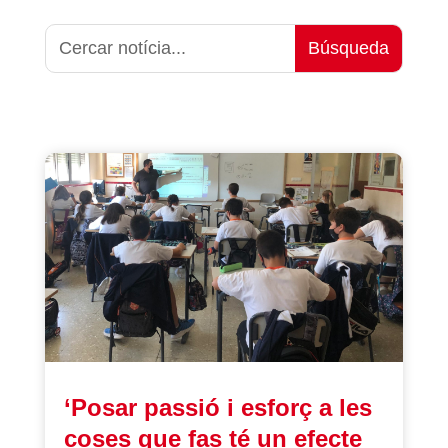
‘Posar passió i esforç a les
coses que fas té un efecte