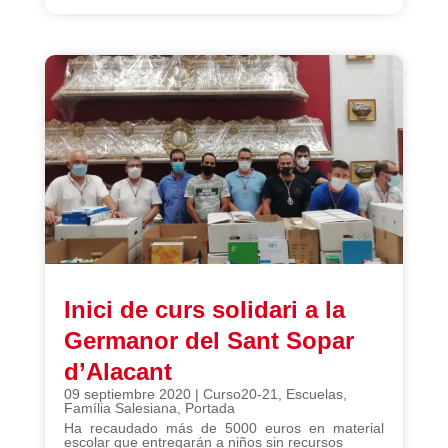
Inici de curs solidari a la
Germanor del Sant Sopar
d’Alacant
09 septiembre 2020
|
Curso20-21
,
Escuelas
,
Família Salesiana
,
Portada
Ha recaudado más de 5000 euros en material
escolar que entregarán a niños sin recursos