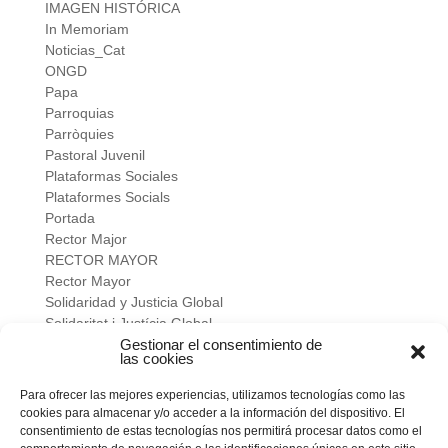
IMAGEN HISTÓRICA
In Memoriam
Noticias_Cat
ONGD
Papa
Parroquias
Parròquies
Pastoral Juvenil
Plataformas Sociales
Plataformes Socials
Portada
Rector Major
RECTOR MAYOR
Rector Mayor
Solidaridad y Justicia Global
Solidaritat i Justícia Global
Universidad
Gestionar el consentimiento de
las cookies
verano salesiano
Viure a fons
Para ofrecer las mejores experiencias, utilizamos tecnologías como las
Vivir a fondo
cookies para almacenar y/o acceder a la información del dispositivo. El
Vocacional
consentimiento de estas tecnologías nos permitirá procesar datos como el