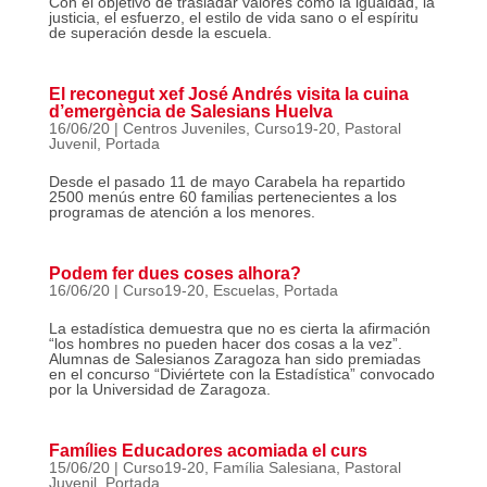
Con el objetivo de trasladar valores como la igualdad, la
justicia, el esfuerzo, el estilo de vida sano o el espíritu
de superación desde la escuela.
El reconegut xef José Andrés visita la cuina
d’emergència de Salesians Huelva
16/06/20
|
Centros Juveniles
,
Curso19-20
,
Pastoral
Juvenil
,
Portada
Desde el pasado 11 de mayo Carabela ha repartido
2500 menús entre 60 familias pertenecientes a los
programas de atención a los menores.
Podem fer dues coses alhora?
16/06/20
|
Curso19-20
,
Escuelas
,
Portada
La estadística demuestra que no es cierta la afirmación
“los hombres no pueden hacer dos cosas a la vez”.
Alumnas de Salesianos Zaragoza han sido premiadas
en el concurso “Diviértete con la Estadística” convocado
por la Universidad de Zaragoza.
Famílies Educadores acomiada el curs
15/06/20
|
Curso19-20
,
Família Salesiana
,
Pastoral
Juvenil
,
Portada