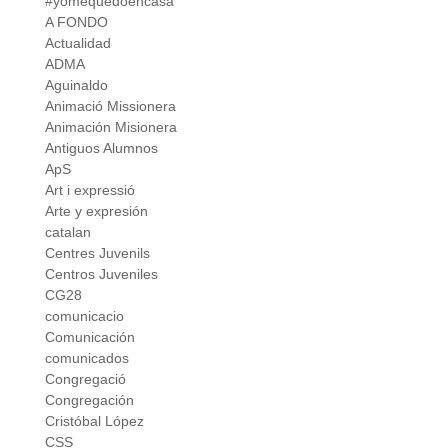
#yomequedoencasa
A FONDO
Actualidad
ADMA
Aguinaldo
Animació Missionera
Animación Misionera
Antiguos Alumnos
ApS
Art i expressió
Arte y expresión
catalan
Centres Juvenils
Centros Juveniles
CG28
comunicacio
Comunicación
comunicados
Congregació
Congregación
Cristóbal López
CSS