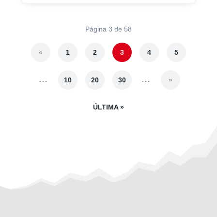
Página 3 de 58
«
1
2
3
4
5
...
...
10
20
30
»
ÚLTIMA »