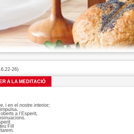
6.22-26)
ER A LA MEDITACIÓ
 i en el nostre interior;
 impulsa.
berts a l’Esperit,
nsinuacions.
perit
eu Fill
ltarem.