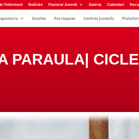
e l’informant
Notícies
Pastoral Juvenil
Galeria
Calendari
Recu
nspectoria
Escoles
Parròquies
Centres Juvenils
Plataform
A PARAULA| CICL