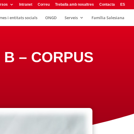
rsos
Intranet
Correu
Treballa amb nosaltres
Contacta
ES
es i entitats socials
ONGD
Serveis
Família Salesiana
E B – CORPUS