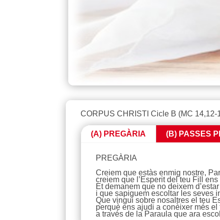
CORPUS CHRISTI Cicle B (MC 14,12-1
(A) PREGÀRIA
(B) PASSES P
PREGÀRIA
Creiem que estàs enmig nostre, Pare,
creiem que l’Esperit del teu Fill ens
Et demanem que no deixem d’estar o
i que sapiguem escoltar les seves i
Que vingui sobre nosaltres el teu Es
perquè ens ajudi a conèixer més el t
a través de la Paraula que ara esco