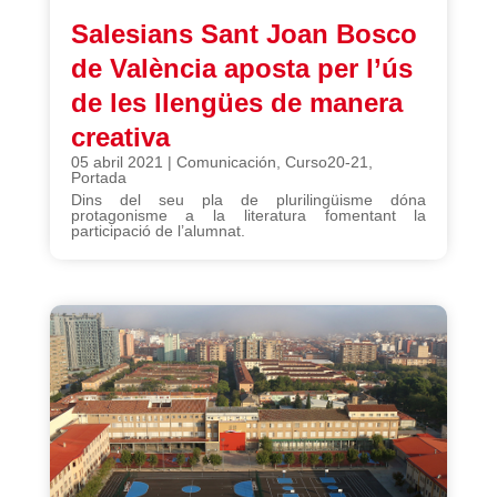
Salesians Sant Joan Bosco
de València aposta per l’ús
de les llengües de manera
creativa
05 abril 2021
|
Comunicación
,
Curso20-21
,
Portada
Dins del seu pla de plurilingüisme dóna
protagonisme a la literatura fomentant la
participació de l’alumnat.