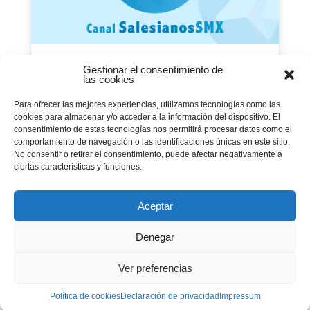
Gestionar el consentimiento de
Salesians SMX també a
las cookies
Telegram
Para ofrecer las mejores experiencias, utilizamos tecnologías como las
05 marzo 2021
|
Comunicación
,
Curso20-21
cookies para almacenar y/o acceder a la información del dispositivo. El
La Inspectoria Salesiana Maria Auxiliadora
consentimiento de estas tecnologías nos permitirá procesar datos como el
estrena canal de comunicació amb el qual rebre
comportamiento de navegación o las identificaciones únicas en este sitio.
les últimes notícies, publicacions i recursos
No consentir o retirar el consentimiento, puede afectar negativamente a
pastorals.
ciertas características y funciones.
Aceptar
Página 4 de 9
Denegar
« PRIMERA
...
«
2
3
Ver preferencias
...
ÚLTIMA »
4
5
6
»
Política de cookies
Declaración de privacidad
Impressum