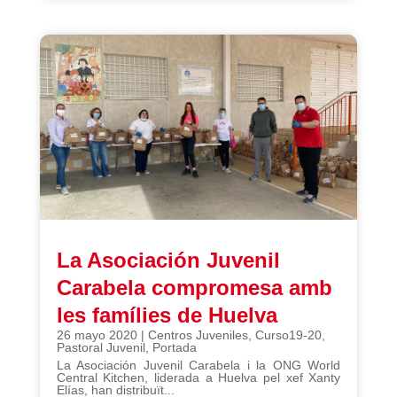
La Asociación Juvenil
Carabela compromesa amb
les famílies de Huelva
26 mayo 2020
|
Centros Juveniles
,
Curso19-20
,
Pastoral Juvenil
,
Portada
La Asociación Juvenil Carabela i la ONG World
Central Kitchen, liderada a Huelva pel xef Xanty
Elías, han distribuït...