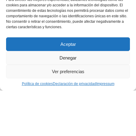
21 mayo 2020
|
Centros Juveniles
,
Pastoral
cookies para almacenar y/o acceder a la información del dispositivo. El
Juvenil
consentimiento de estas tecnologías nos permitirá procesar datos como el
Por Salesianos Cartagena A finales del mes de
comportamiento de navegación o las identificaciones únicas en este sitio.
abril, Educo puso a disposición de diversas
No consentir o retirar el consentimiento, puede afectar negativamente a
entidades un fondo para la...
ciertas características y funciones.
Aceptar
Página 8 de 8
Denegar
« PRIMERA
...
«
4
5
Ver preferencias
6
7
8
Política de cookies
Declaración de privacidad
Impressum
Privacidad
|
Aviso legal
|
Política de cookies