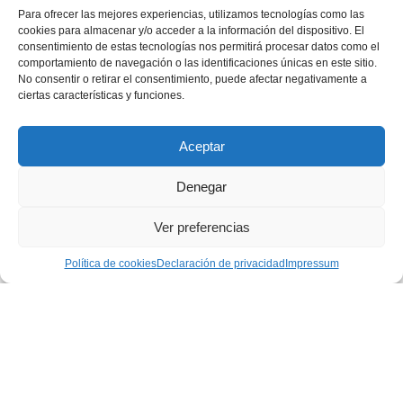
escola d’animadors
Para ofrecer las mejores experiencias, utilizamos tecnologías como las
09 junio 2020
|
Centros Juveniles
,
Curso19-20
,
cookies para almacenar y/o acceder a la información del dispositivo. El
Portada
consentimiento de estas tecnologías nos permitirá procesar datos como el
La Escuela “Don Bosco” un any més, ha dissenyat
comportamiento de navegación o las identificaciones únicas en este sitio.
i preparat els activitats formatives dels joves
No consentir o retirar el consentimiento, puede afectar negativamente a
interessats en...
ciertas características y funciones.
Aceptar
Página 7 de 8
Denegar
« PRIMERA
...
«
4
5
Ver preferencias
6
7
8
»
Política de cookies
Declaración de privacidad
Impressum