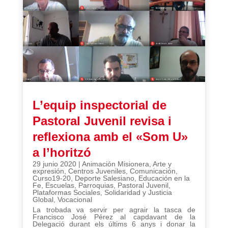
L’equip inspectorial de
Pastoral Juvenil revisa i
reflexiona amb el «Som U»
a l’horitzó
29 junio 2020
|
Animación Misionera
,
Arte y
expresión
,
Centros Juveniles
,
Comunicación
,
Curso19-20
,
Deporte Salesiano
,
Educación en la
Fe
,
Escuelas
,
Parroquias
,
Pastoral Juvenil
,
Plataformas Sociales
,
Solidaridad y Justicia
Global
,
Vocacional
La trobada va servir per agrair la tasca de
Francisco José Pérez al capdavant de la
Delegació durant els últims 6 anys i donar la