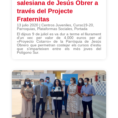
salesiana de Jesús Obrer a
través del Projecte
Fraternitas
13 julio 2020
|
Centros Juveniles
,
Curso19-20
,
Parroquias
,
Plataformas Sociales
,
Portada
El dijous 9 de juliol es va dur a terme el lliurament
d’un xec per valor de 4.000 euros per al
«Proyecto Cotarro» de la Parròquia de Jesús
Obrero que permetran costejar els cursos d’estiu
que s’imparteixen entre els més joves del
Polígono Sur.