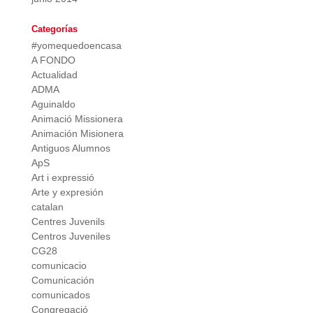
Categorías
#yomequedoencasa
A FONDO
Actualidad
ADMA
Aguinaldo
Animació Missionera
Animación Misionera
Antiguos Alumnos
ApS
Art i expressió
Arte y expresión
catalan
Centres Juvenils
Centros Juveniles
CG28
comunicacio
Comunicación
comunicados
Congregació