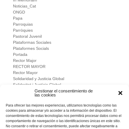
In Memoriam
Noticias_Cat
ONGD
Papa
Parroquias
Parròquies
Pastoral Juvenil
Plataformas Sociales
Plataformes Socials
Portada
Rector Major
RECTOR MAYOR
Rector Mayor
Solidaridad y Justicia Global
Solidaritat i Justícia Global
Universidad
Gestionar el consentimiento de
las cookies
verano salesiano
Viure a fons
Para ofrecer las mejores experiencias, utilizamos tecnologías como las
Vivir a fondo
cookies para almacenar y/o acceder a la información del dispositivo. El
Vocacional
consentimiento de estas tecnologías nos permitirá procesar datos como el
comportamiento de navegación o las identificaciones únicas en este sitio.
No consentir o retirar el consentimiento, puede afectar negativamente a
Meta