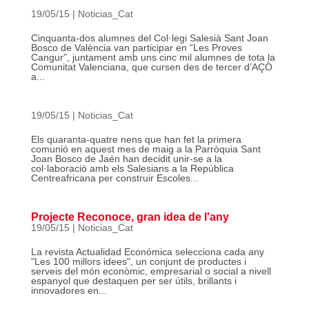
19/05/15
|
Noticias_Cat
Cinquanta-dos alumnes del Col·legi Salesià Sant Joan
Bosco de València van participar en “Les Proves
Cangur”, juntament amb uns cinc mil alumnes de tota la
Comunitat Valenciana, que cursen des de tercer d’AÇÒ
a...
19/05/15
|
Noticias_Cat
Els quaranta-quatre nens que han fet la primera
comunió en aquest mes de maig a la Parròquia Sant
Joan Bosco de Jaén han decidit unir-se a la
col·laboració amb els Salesians a la República
Centreafricana per construir Escoles...
Projecte Reconoce, gran idea de l'any
19/05/15
|
Noticias_Cat
La revista Actualidad Económica selecciona cada any
"Les 100 millors idees", un conjunt de productes i
serveis del món econòmic, empresarial o social a nivell
espanyol que destaquen per ser útils, brillants i
innovadores en...