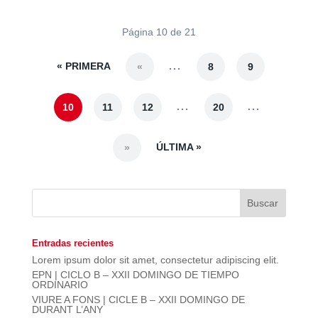
Página 10 de 21
« PRIMERA
...
«
8
9
...
...
10
11
12
20
ÚLTIMA »
»
Entradas recientes
Lorem ipsum dolor sit amet, consectetur adipiscing elit.
EPN | CICLO B – XXII DOMINGO DE TIEMPO
ORDINARIO
VIURE A FONS | CICLE B – XXII DOMINGO DE
DURANT L’ANY