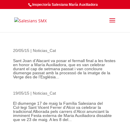
Inspectoría Salesiana María Auxiliadora
20/05/15
|
Noticias_Cat
Sant Joan d’Alacant va posar el fermall final a les festes
en honor a María Auxiliadora, que es van celebrar
durant el cap de setmana passat i van concloure
diumenge passat amb la processó de la imatge de la
Verge des de l’Església...
19/05/15
|
Noticias_Cat
El diumenge 17 de maig la Família Salesiana del
Col·legi Sant Vicent Ferrer d’Alcoi va celebrar la
tradicional Alborada pels carrers d’Alcoi anunciant la
imminent Festa externa de Maria Auxiliadora dissabte
que ve 23 de maig. A les 8 del...