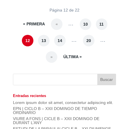
Página 12 de 22
« PRIMERA
...
«
10
11
...
...
12
13
14
20
ÚLTIMA »
»
Entradas recientes
Lorem ipsum dolor sit amet, consectetur adipiscing elit.
EPN | CICLO B – XXII DOMINGO DE TIEMPO
ORDINARIO
VIURE A FONS | CICLE B – XXII DOMINGO DE
DURANT L’ANY
ESTUDI DE LA PARAULA| CICLE B – XXI DIUMENGE