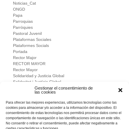
Noticias_Cat
ONGD
Papa
Parroquias
Parròquies
Pastoral Juvenil
Plataformas Sociales
Plataformes Socials
Portada
Rector Major
RECTOR MAYOR
Rector Mayor
Solidaridad y Justicia Global
Solidaritat i Justícia Global
Universidad
Gestionar el consentimiento de
las cookies
verano salesiano
Viure a fons
Para ofrecer las mejores experiencias, utilizamos tecnologías como las
Vivir a fondo
cookies para almacenar y/o acceder a la información del dispositivo. El
Vocacional
consentimiento de estas tecnologías nos permitirá procesar datos como el
comportamiento de navegación o las identificaciones únicas en este sitio.
No consentir o retirar el consentimiento, puede afectar negativamente a
Meta
ciertas características y funciones.