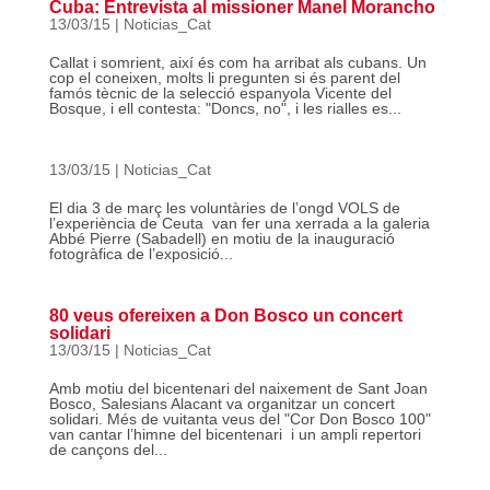
Cuba: Entrevista al missioner Manel Morancho
13/03/15
|
Noticias_Cat
Callat i somrient, així és com ha arribat als cubans. Un
cop el coneixen, molts li pregunten si és parent del
famós tècnic de la selecció espanyola Vicente del
Bosque, i ell contesta: "Doncs, no", i les rialles es...
13/03/15
|
Noticias_Cat
El dia 3 de març les voluntàries de l’ongd VOLS de
l’experiència de Ceuta van fer una xerrada a la galeria
Abbé Pierre (Sabadell) en motiu de la inauguració
fotogràfica de l’exposició...
80 veus ofereixen a Don Bosco un concert
solidari
13/03/15
|
Noticias_Cat
Amb motiu del bicentenari del naixement de Sant Joan
Bosco, Salesians Alacant va organitzar un concert
solidari. Més de vuitanta veus del "Cor Don Bosco 100"
van cantar l’himne del bicentenari i un ampli repertori
de cançons del...