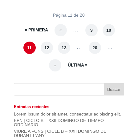
Página 11 de 20
« PRIMERA
...
«
9
10
...
...
11
12
13
20
ÚLTIMA »
»
Entradas recientes
Lorem ipsum dolor sit amet, consectetur adipiscing elit.
EPN | CICLO B – XXII DOMINGO DE TIEMPO
ORDINARIO
VIURE A FONS | CICLE B – XXII DOMINGO DE
DURANT L’ANY