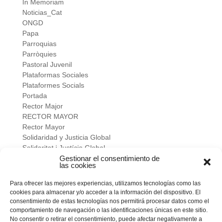
In Memoriam
Noticias_Cat
ONGD
Papa
Parroquias
Parròquies
Pastoral Juvenil
Plataformas Sociales
Plataformes Socials
Portada
Rector Major
RECTOR MAYOR
Rector Mayor
Solidaridad y Justicia Global
Solidaritat i Justícia Global
Universidad
Gestionar el consentimiento de
las cookies
verano salesiano
Viure a fons
Para ofrecer las mejores experiencias, utilizamos tecnologías como las
Vivir a fondo
cookies para almacenar y/o acceder a la información del dispositivo. El
Vocacional
consentimiento de estas tecnologías nos permitirá procesar datos como el
comportamiento de navegación o las identificaciones únicas en este sitio.
No consentir o retirar el consentimiento, puede afectar negativamente a
Meta