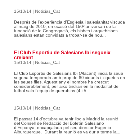
15/10/14
|
Noticias_Cat
Després de l’experiència d’Església i salesianitat viscuda
al maig de 2010, en ocasió del 150º aniversari de la
fundació de la Congregació, els bisbes i arquebisbes
salesians estan convidats a trobar-se de nou...
El Club Esportiu de Salesians Ibi segueix
creixent
15/10/14
|
Noticias_Cat
El Club Esportiu de Salesians Ibi (Alacant) inicia la seua
segona temporada amb prop de 60 xiquets i xiquetes en
les seues files. Aquest any el nombre ha crescut
considerablement, per això tindran en la modalitat de
futbol sala l’equip de querubins (4 i 5...
15/10/14
|
Noticias_Cat
El passat 14 d’octubre va tenir lloc a Madrid la reunió
del Consell de Redacció del Boletín Salesiano
d’Espanya, encapçalada pel seu director Eugenio
Alburquerque. Durant la reunió es va dur a terme la...