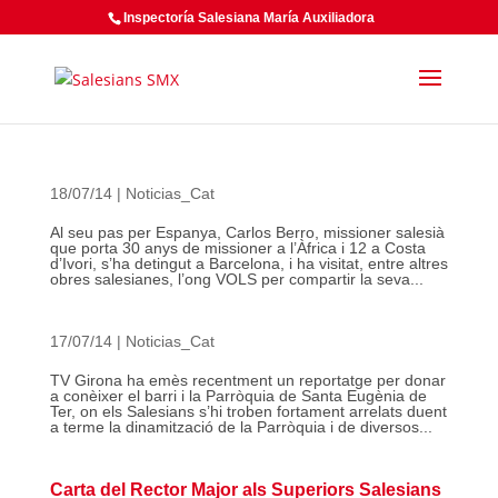
Inspectoría Salesiana María Auxiliadora
18/07/14
|
Noticias_Cat
Al seu pas per Espanya, Carlos Berro, missioner salesià
que porta 30 anys de missioner a l’Àfrica i 12 a Costa
d’Ivori, s’ha detingut a Barcelona, i ha visitat, entre altres
obres salesianes, l’ong VOLS per compartir la seva...
17/07/14
|
Noticias_Cat
TV Girona ha emès recentment un reportatge per donar
a conèixer el barri i la Parròquia de Santa Eugènia de
Ter, on els Salesians s’hi troben fortament arrelats duent
a terme la dinamització de la Parròquia i de diversos...
Carta del Rector Major als Superiors Salesians