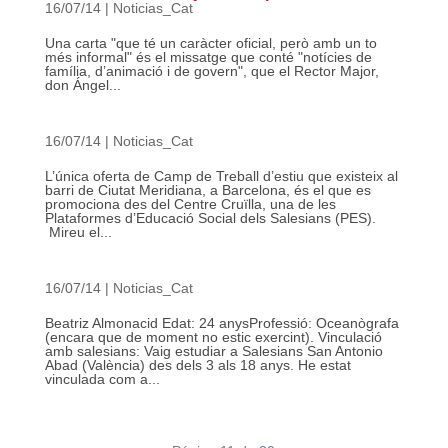
16/07/14
|
Noticias_Cat
Una carta "que té un caràcter oficial, però amb un to
més informal" és el missatge que conté "notícies de
família, d’animació i de govern", que el Rector Major,
don Ángel...
16/07/14
|
Noticias_Cat
L’única oferta de Camp de Treball d’estiu que existeix al
barri de Ciutat Meridiana, a Barcelona, és el que es
promociona des del Centre Cruïlla, una de les
Plataformes d’Educació Social dels Salesians (PES).
Mireu el...
16/07/14
|
Noticias_Cat
Beatriz Almonacid Edat: 24 anysProfessió: Oceanògrafa
(encara que de moment no estic exercint). Vinculació
amb salesians: Vaig estudiar a Salesians San Antonio
Abad (València) des dels 3 als 18 anys. He estat
vinculada com a...