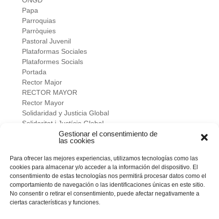
ONGD
Papa
Parroquias
Parròquies
Pastoral Juvenil
Plataformas Sociales
Plataformes Socials
Portada
Rector Major
RECTOR MAYOR
Rector Mayor
Solidaridad y Justicia Global
Solidaritat i Justícia Global
Universidad
Gestionar el consentimiento de
las cookies
verano salesiano
Viure a fons
Para ofrecer las mejores experiencias, utilizamos tecnologías como las
Vivir a fondo
cookies para almacenar y/o acceder a la información del dispositivo. El
Vocacional
consentimiento de estas tecnologías nos permitirá procesar datos como el
comportamiento de navegación o las identificaciones únicas en este sitio.
No consentir o retirar el consentimiento, puede afectar negativamente a
Meta
ciertas características y funciones.
Acceder
Feed de entradas