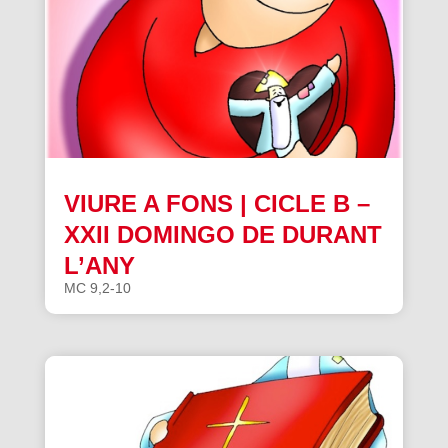
VIURE A FONS | CICLE B –
XXII DOMINGO DE DURANT
L’ANY
MC 9,2-10