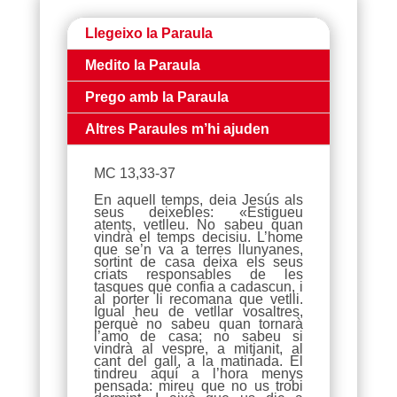
Llegeixo la Paraula
Medito la Paraula
Prego amb la Paraula
Altres Paraules m’hi ajuden
MC 13,33-37
En aquell temps, deia Jesús als
seus deixebles: «Estigueu
atents, vetlleu. No sabeu quan
vindrà el temps decisiu. L’home
que se’n va a terres llunyanes,
sortint de casa deixa els seus
criats responsables de les
tasques que confia a cadascun, i
al porter li recomana que vetlli.
Igual heu de vetllar vosaltres,
perquè no sabeu quan tornarà
l’amo de casa; no sabeu si
vindrà al vespre, a mitjanit, al
cant del gall, a la matinada. El
tindreu aquí a l’hora menys
pensada: mireu que no us trobi