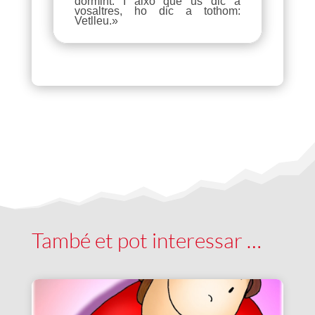
dormint. I això que us dic a
vosaltres, ho dic a tothom:
Vetlleu.»
També et pot interessar …