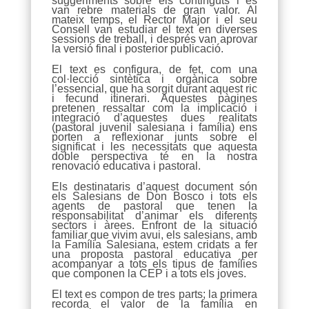
suggeriments sobre els continguts i es
van rebre materials de gran valor. Al
mateix temps, el Rector Major i el seu
Consell van estudiar el text en diverses
sessions de treball, i després van aprovar
la versió final i posterior publicació.
El text es configura, de fet, com una
col·lecció sintètica i orgànica sobre
l’essencial, que ha sorgit durant aquest ric
i fecund itinerari. Aquestes pàgines
pretenen ressaltar com la implicació i
integració d’aquestes dues realitats
(pastoral juvenil salesiana i família) ens
porten a reflexionar junts sobre el
significat i les necessitats que aquesta
doble perspectiva té en la nostra
renovació educativa i pastoral.
Els destinataris d’aquest document són
els Salesians de Don Bosco i tots els
agents de pastoral que tenen la
responsabilitat d’animar els diferents
sectors i àrees. Enfront de la situació
familiar que vivim avui, els salesians, amb
la Família Salesiana, estem cridats a fer
una proposta pastoral educativa per
acompanyar a tots els tipus de famílies
que componen la CEP i a tots els joves.
El text es compon de tres parts; la primera
recorda el valor de la família en