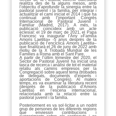
realitza des de fa alguns mesos, amb
l’objectiu d’aprofundir la sinergia entre la
pastoral juvenil i la família, per integrar i
actualitzar el camí iniciat el 2014 i que ha
continuat amb l’important Congrés
Internacional de Pastoral Juvenil i
Familiar (Madrid, 2017). A més, la
publicació coincideix amb un acte
eclesial: el 19 de març de 2021, el Papa
Francesc va inaugurar l’Any «Familia
Amoris Laetitia» -5 anys després de la
publicació de l’encíclica
Amoris Laetitia
–
que finalitzarà el 26 de juny de 2022 amb
motiu de la X Trobada Mundial de les
Famílies a Roma amb el Sant Pare.
A partir de l’últim trimestre del 2020, el
Sector de Pastoral Juvenil ha iniciat una
tasca de recerca i anàlisi de tot el material
relatiu als camins empresos per la
Congregació sobre aquest tema (trobades
de delegats, documents d’experts i
aportacions de Congrés). Al mateix
temps, es va examinar la literatura recent
(després de la publicació d’Amoris
Laetitia) en l’escena internacional,
relacionada amb la relació entre la
pastoral juvenil i la família.
Posteriorment es va sol·licitar a un nodrit
grup de persones de les diferents regions
que enviessin contribucions i