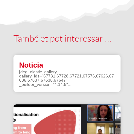
També et pot interessar …
Noticia
[deg_elastic_gallery
gallery_ids="67731,67728,67721,67576,67626,67
636,67637,67638,67647"
_builder_version="4.14.5"...