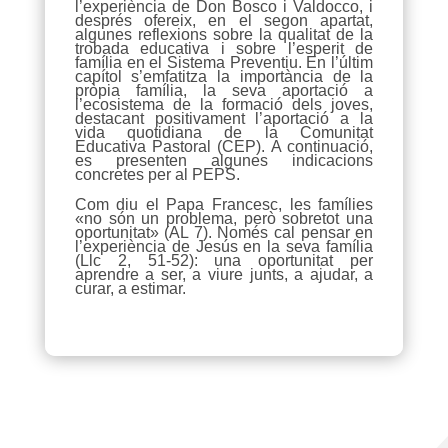
l’experiència de Don Bosco i Valdocco, i
després ofereix, en el segon apartat,
algunes reflexions sobre la qualitat de la
trobada educativa i sobre l’esperit de
família en el Sistema Preventiu. En l’últim
capítol s’emfatitza la importància de la
pròpia família, la seva aportació a
l’ecosistema de la formació dels joves,
destacant positivament l’aportació a la
vida quotidiana de la Comunitat
Educativa Pastoral (CEP). A continuació,
es presenten algunes indicacions
concretes per al PEPS.
Com diu el Papa Francesc, les famílies
«no són un problema, però sobretot una
oportunitat» (AL 7). Només cal pensar en
l’experiència de Jesús en la seva família
(Llc 2, 51-52): una oportunitat per
aprendre a ser, a viure junts, a ajudar, a
curar, a estimar.