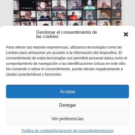
Gestionar el consentimiento de
las cookies
Para ofrecer las mejores experiencias, utilizamos tecnologías como las
cookies para almacenar y/o acceder a la información del dispositivo. El
consentimiento de estas tecnologías nos permitirá procesar datos como el
La #PasquaSalesiana 2022
comportamiento de navegación o las identificaciones únicas en este sitio.
No consentir o retirar el consentimiento, puede afectar negativamente a
inicia el seu camí de
ciertas características y funciones.
preparació
Tindran lloc durant el mes d’abril.
Aceptar
Denegar
Ver preferencias
Privacidad
|
Aviso legal
|
Política de cookies
Política de cookies
Declaración de privacidad
Impressum