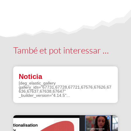
També et pot interessar …
Noticia
[deg_elastic_gallery
gallery_ids="67731,67728,67721,67576,67626,67
636,67637,67638,67647"
_builder_version="4.14.5"...