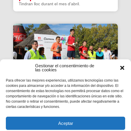
Tindran lloc durant el mes d’abril.
Gestionar el consentimiento de
las cookies
Para ofrecer las mejores experiencias, utilizamos tecnologías como las
cookies para almacenar y/o acceder a la información del dispositivo. El
consentimiento de estas tecnologías nos permitirá procesar datos como el
Córrer per Togo:
comportamiento de navegación o las identificaciones únicas en este sitio.
No consentir o retirar el consentimiento, puede afectar negativamente a
L’educació és l’esperança!
ciertas características y funciones.
Salesians Alacant es bolca amb la seva Carrera
Solidària per Don Bosco que col·labora amb els
projectes de l’ONGD Bosco Global al país africà.
Aceptar