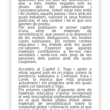
que, a més, moltes vegades sols es
veuen des del paternalisme i
l’assistencialisme. Volem mirar més enllà
i fer visibles aquells països i llocs amb els
quals treballem, valorant la seva història
particular, el seu context i tot el que ens
aporten de positiu.
Per això publiquem el primer capítol
d’una sèrie de materials de
sensibilització, que posem a la disposició
de les nostres delegacions, les nostres
cases salesianes, els nostres centres
educatius i les entitats amb les quals
col·laborem. Esperem que aquests
materials contribueixin a fer-nos més
sensibles i sentir-nos més prop de les
persones dels països amb els quals
cooperem.
Accedeix al Capítol 1: Togo i aprèn a
situar aquest país en un mapa, coneix la
presència salesiana a Cinkassé, Kara i
Lomé, la música que està arrasant
actualment i els projectes amb els quals
estem col·laborant a Togo.
Els pròxims capítols d’aquesta sèrie de
materials educatius s’aniran incorporant
al web boscoglobal.org/beabejamyfriend/,
en el qual també podeu trobar altres
materials de sensibilització sobre la
solidaritat global i informació sobre el que