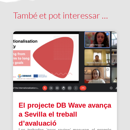
També et pot interessar …
El projecte DB Wave avança
a Sevilla el treball
d’avaluació
Les trobades ‘peer review’ mesuren el progrés