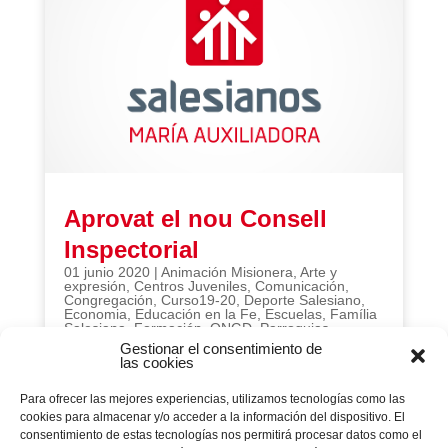
Aprovat el nou Consell
Inspectorial
01 junio 2020
|
Animación Misionera
,
Arte y
expresión
,
Centros Juveniles
,
Comunicación
,
Congregación
,
Curso19-20
,
Deporte Salesiano
,
Economia
,
Educación en la Fe
,
Escuelas
,
Família
Salesiana
,
Formación
,
ONGD
,
Parroquias
,
Pastoral Juvenil
,
Plataformas Sociales
,
Portada
,
Gestionar el consentimiento de
Rector Mayor
,
Solidaridad y Justicia Global
,
las cookies
Vocacional
El provincial de la Inspectoría Salesiana María
Para ofrecer las mejores experiencias, utilizamos tecnologías como las
Auxiliadora, Ángel Asurmendi Martínez, ha hecho
cookies para almacenar y/o acceder a la información del dispositivo. El
pública, tras la aprobación del Rector Mayor, la
composición del nuevo Consejo Inspectorial que
consentimiento de estas tecnologías nos permitirá procesar datos como el
ayudará al Inspector en todo lo referente a la