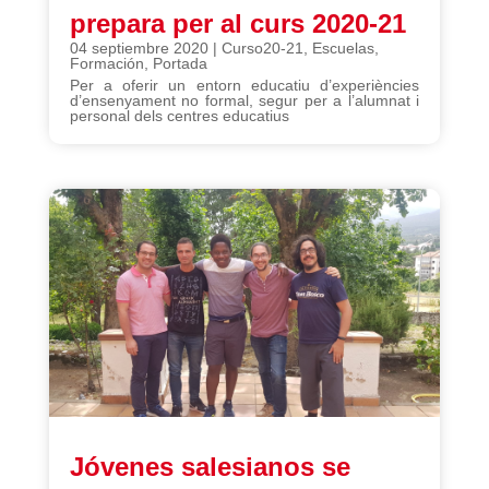
prepara per al curs 2020-21
04 septiembre 2020
|
Curso20-21
,
Escuelas
,
Formación
,
Portada
Per a oferir un entorn educatiu d’experiències
d’ensenyament no formal, segur per a l’alumnat i
personal dels centres educatius
Jóvenes salesianos se