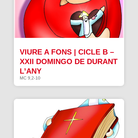
VIURE A FONS | CICLE B –
XXII DOMINGO DE DURANT
L’ANY
MC 9,2-10