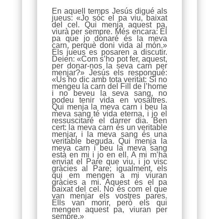
En aquell temps Jesús digué als
jueus: «Jo sóc el pa viu, baixat
del cel. Qui menja aquest pa,
viurà per sempre. Més encara: El
pa que jo donaré és la meva
carn, perquè doni vida al món.»
Els jueus es posaren a discutir.
Deien: «Com s’ho pot fer, aquest,
per donar-nos la seva carn per
menjar?» Jesús els respongué:
«Us ho dic amb tota veritat: Si no
mengeu la carn del Fill de l’home
i no beveu la seva sang, no
podeu tenir vida en vosaltres.
Qui menja la meva carn i beu la
meva sang té vida eterna, i jo el
ressuscitaré el darrer dia. Ben
cert: la meva carn és un veritable
menjar, i la meva sang és una
veritable beguda. Qui menja la
meva carn i beu la meva sang
està en mi i jo en ell. A mi m’ha
enviat el Pare que viu, i jo visc
gràcies al Pare; igualment, els
qui em mengen a mi viuran
gràcies a mi. Aquest és el pa
baixat del cel. No és com el que
van menjar els vostres pares.
Ells van morir, però els qui
mengen aquest pa, viuran per
sempre.»