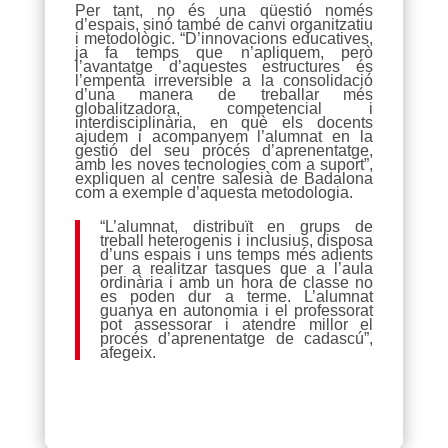
Per tant, no és una qüestió només
d’espais, sinó també de canvi organitzatiu
i metodològic. “D’innovacions educatives,
ja fa temps que n’apliquem, però
l’avantatge d’aquestes estructures és
l’empenta irreversible a la consolidació
d’una manera de treballar més
globalitzadora, competencial i
interdisciplinària, en què els docents
ajudem i acompanyem l’alumnat en la
gestió del seu procés d’aprenentatge,
amb les noves tecnologies com a suport”,
expliquen al centre salesià de Badalona
com a exemple d’aquesta metodologia.
“L’alumnat, distribuït en grups de
treball heterogenis i inclusius, disposa
d’uns espais i uns temps més adients
per a realitzar tasques que a l’aula
ordinària i amb un hora de classe no
es poden dur a terme. L’alumnat
guanya en autonomia i el professorat
pot assessorar i atendre millor el
procés d’aprenentatge de cadascú”,
afegeix.