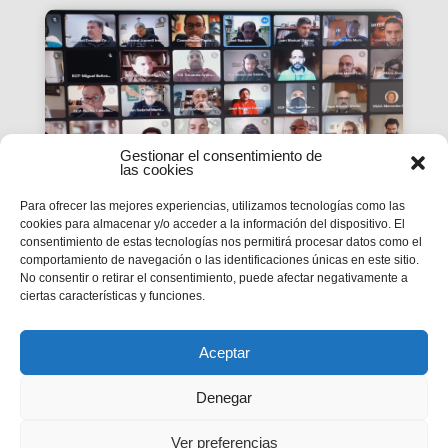
Gestionar el consentimiento de
las cookies
Para ofrecer las mejores experiencias, utilizamos tecnologías como las
cookies para almacenar y/o acceder a la información del dispositivo. El
consentimiento de estas tecnologías nos permitirá procesar datos como el
La #PasquaSalesiana 2022
comportamiento de navegación o las identificaciones únicas en este sitio.
No consentir o retirar el consentimiento, puede afectar negativamente a
inicia el seu camí de
ciertas características y funciones.
preparació
Tindran lloc durant el mes d’abril.
Aceptar
Denegar
Ver preferencias