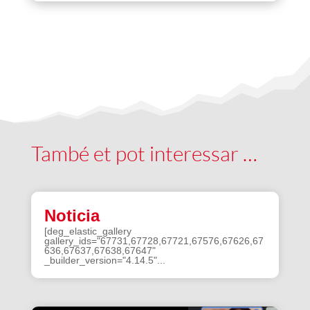
També et pot interessar …
Noticia
[deg_elastic_gallery
gallery_ids="67731,67728,67721,67576,67626,67
636,67637,67638,67647"
_builder_version="4.14.5"...