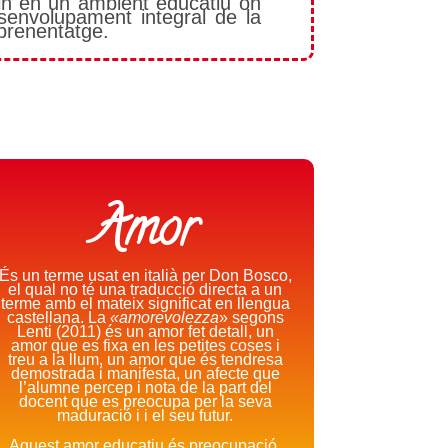
in en un ambient educatiu on
senvolupament integral de la
aprenentatge.
Amor
És un terme usat en italià per Don Bosco,
el qual no té una traducció directa a un
terme amb el mateix significat en llengua
castellana. La
«amorevolezza
» segons
Lenti (2011) és un amor fet detall, un
amor que es fixa en les petites coses i
treu a la llum, un amor que és tendresa
demostrada i manifesta, un afecte que
l’alumne percep i nota de la part del
docent que es preocupa per la seva
maduració i i el seu futur.
Aquest amor educatiu és preocupació,