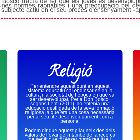
 Bosco tracta de fer que els joves es desenvolup
, unes normes raonables i una preocupació pel de
un subjecte actiu en el seu procés d’ensenyament -
Religió
Per entendre aquest punt en aquest
é
sistema educatiu cal endinsar-se en la
cultura i la societat de l’època en què va
ser desenvolupat. Per a Don Bosco,
segons Lenti (2011), no entenia una
educació deslligada de la seva formació
religiosa ja que era una cosa necessària
per al seu ple desenvolupament com a
persona.
Podem dir que aquest pilar neix des dels
valors de l’evangeli i també de la recerca
ó
de sentit que tot ésser humà realitza i