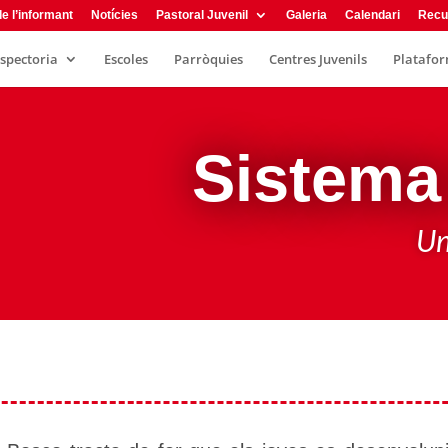
e l’informant
Notícies
Pastoral Juvenil
Galeria
Calendari
Recu
nspectoria
Escoles
Parròquies
Centres Juvenils
Plataform
Sistema
Un