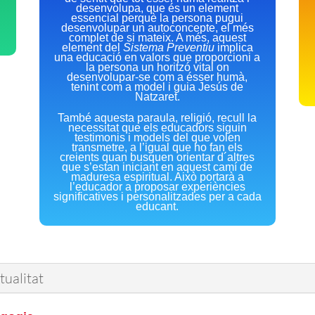
desenvolupa, que és un element
essencial perquè la persona pugui
desenvolupar un autoconcepte, el més
complet de si mateix. A més, aquest
element del
Sistema Preventiu
implica
una educació en valors que proporcioni a
la persona un horitzó vital on
desenvolupar-se com a ésser humà,
tenint com a model i guia Jesús de
Natzaret.
També aquesta paraula, religió, recull la
necessitat que els educadors siguin
testimonis i models del que volen
transmetre, a l’igual que ho fan els
creients quan busquen orientar d´altres
que s’estan iniciant en aquest camí de
maduresa espiritual. Això portarà a
l’educador a proposar experiències
significatives i personalitzades per a cada
educant.
tualitat