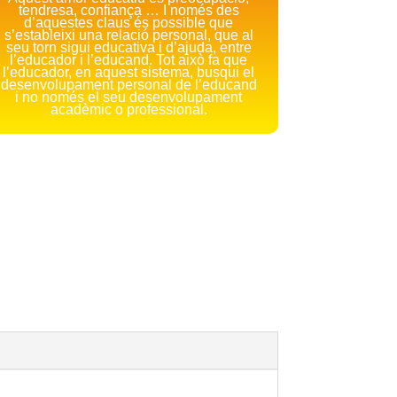
tendresa, confiança … I només des
d’aquestes claus és possible que
s’estableixi una relació personal, que al
seu torn sigui educativa i d’ajuda, entre
l’educador i l’educand. Tot això fa que
l’educador, en aquest sistema, busqui el
desenvolupament personal de l’educand
i no només el seu desenvolupament
acadèmic o professional.