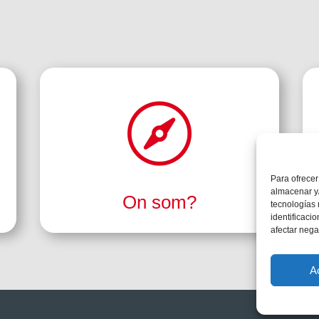

Para ofrecer
almacenar y/
On som?
tecnologías
identificaci
afectar nega
A