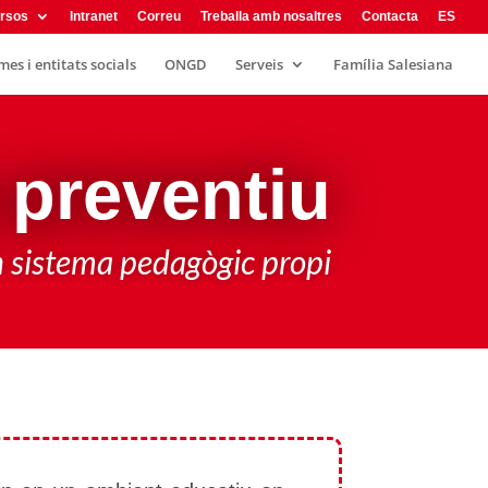
rsos
Intranet
Correu
Treballa amb nosaltres
Contacta
ES
es i entitats socials
ONGD
Serveis
Família Salesiana
 preventiu
 sistema pedagògic propi