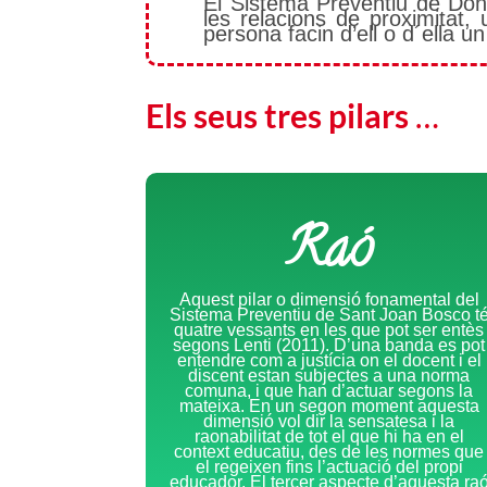
El Sistema Preventiu de Don
les relacions de proximitat
persona facin d’ell o d´ella 
Els seus tres pilars
…
Raó
Aquest pilar o dimensió fonamental del
Sistema Preventiu de Sant Joan Bosco t
quatre vessants en les que pot ser entès
segons Lenti (2011). D’una banda es pot
entendre com a justícia on el docent i el
discent estan subjectes a una norma
comuna, i que han d’actuar segons la
mateixa. En un segon moment aquesta
dimensió vol dir la sensatesa i la
raonabilitat de tot el que hi ha en el
context educatiu, des de les normes que
el regeixen fins l’actuació del propi
educador. El tercer aspecte d’aquesta ra