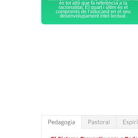
és tot allò que fa referència a la
racionalitat. El quart i últim és el
compromís de l’educand en el seu
desenvolupament intel·lectual.
Pedagogia
Pastoral
Espiri