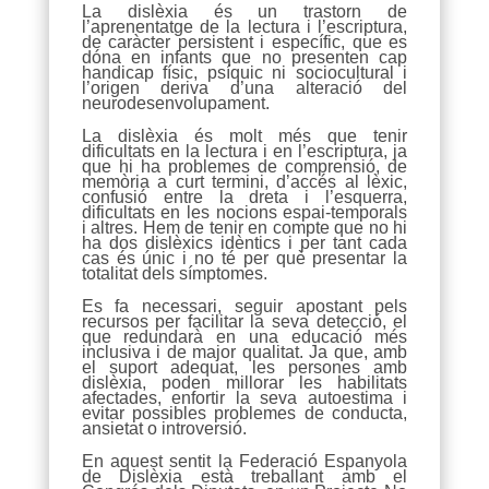
La dislèxia és un trastorn de
l’aprenentatge de la lectura i l’escriptura,
de caràcter persistent i específic, que es
dóna en infants que no presenten cap
handicap físic, psíquic ni sociocultural i
l’origen deriva d’una alteració del
neurodesenvolupament.
La dislèxia és molt més que tenir
dificultats en la lectura i en l’escriptura, ja
que hi ha problemes de comprensió, de
memòria a curt termini, d’accés al lèxic,
confusió entre la dreta i l’esquerra,
dificultats en les nocions espai-temporals
i altres. Hem de tenir en compte que no hi
ha dos dislèxics idèntics i per tant cada
cas és únic i no té per què presentar la
totalitat dels símptomes.
Es fa necessari, seguir apostant pels
recursos per facilitar la seva detecció, el
que redundarà en una educació més
inclusiva i de major qualitat. Ja que, amb
el suport adequat, les persones amb
dislèxia, poden millorar les habilitats
afectades, enfortir la seva autoestima i
evitar possibles problemes de conducta,
ansietat o introversió.
En aquest sentit la Federació Espanyola
de Dislèxia està treballant amb el