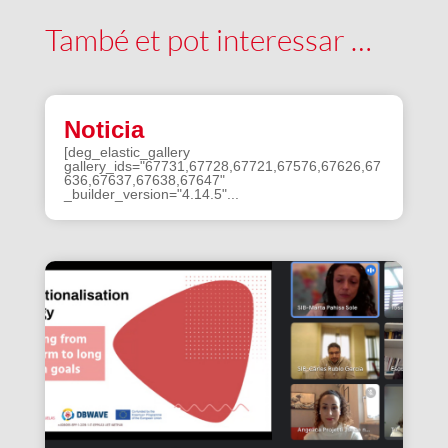
També et pot interessar …
Noticia
[deg_elastic_gallery
gallery_ids="67731,67728,67721,67576,67626,67
636,67637,67638,67647"
_builder_version="4.14.5"...