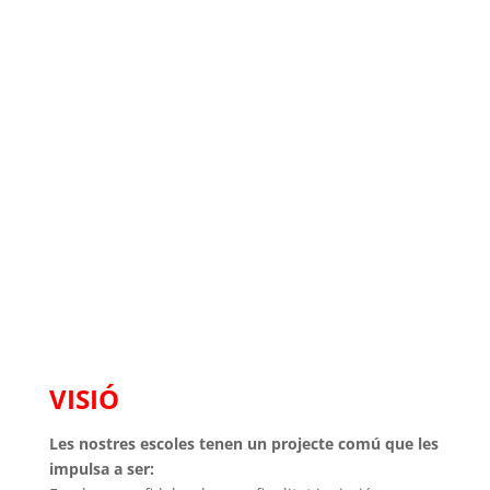
Salesians Villena es
suma al projecte
Retextil de Cáritas
IDENTITAT DE LAS ESCOLES SALESIANAS
VISIÓ
Les nostres escoles tenen un projecte comú que les
impulsa a ser: