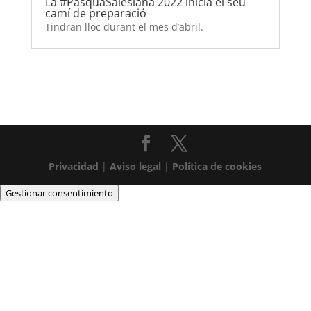
La #PasquaSalesiana 2022 inicia el seu
camí de preparació
Tindran lloc durant el mes d’abril.
Privacidad
|
Aviso legal
|
Política de cookies
Gestionar consentimiento
Salesians Villena es
suma al projecte