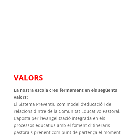
Retextil de Cáritas
IDENTITAT DE LAS ESCOLES SALESIANAS
VALORS
La nostra escola creu fermament en els següents
valors:
El Sistema Preventiu com model d’educació i de
relacions dintre de la Comunitat Educativo-Pastoral.
L’aposta per l’evangelització integrada en els
processos educatius amb el foment d’itineraris
pastorals prenent com punt de partença el moment