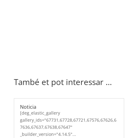
També et pot interessar …
Noticia
[deg_elastic_gallery
gallery_ids="67731,67728,67721,67576,67626,6
7636,67637,67638,67647"
_builder_version="4.14.5"...