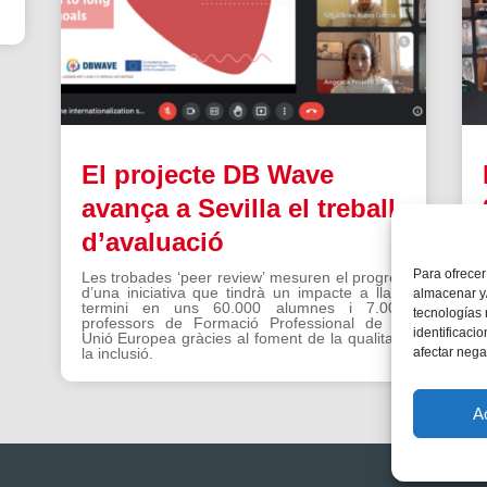
El projecte DB Wave
avança a Sevilla el treball
d’avaluació
Para ofrecer
Les trobades ‘peer review’ mesuren el progrés
d’una iniciativa que tindrà un impacte a llarg
almacenar y/
termini en uns 60.000 alumnes i 7.000
tecnologías
professors de Formació Professional de la
identificaci
Unió Europea gràcies al foment de la qualitat i
afectar nega
la inclusió.
A