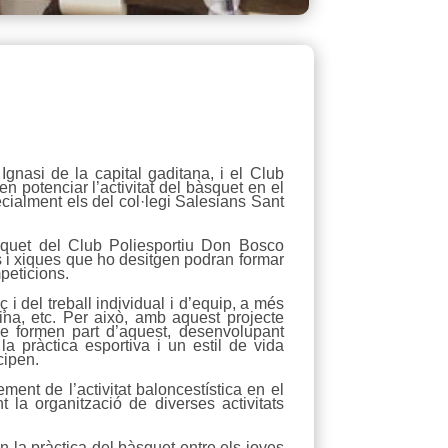
gnasi de la capital gaditana, i el Club
 potenciar l’activitat del bàsquet en el
ecialment els del col·legi Salesians Sant
squet del Club Poliesportiu Don Bosco
ics i xiques que ho desitgen podran formar
peticions.
 i del treball individual i d’equip, a més
lina, etc. Per això, amb aquest projecte
que formen part d’aquest, desenvolupant
 pràctica esportiva i un estil de vida
cipen.
nt de l’activitat baloncestística en el
 la organització de diverses activitats
 la pràctica del bàsquet entre els joves