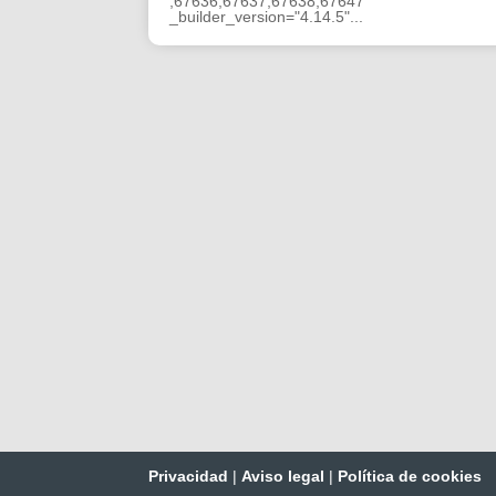
,67636,67637,67638,67647"
_builder_version="4.14.5"...
Privacidad
|
Aviso legal
|
Política de cookies