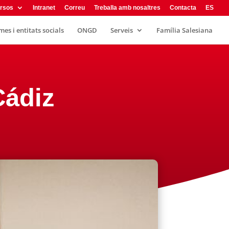
rsos
Intranet
Correu
Treballa amb nosaltres
Contacta
ES
es i entitats socials
ONGD
Serveis
Família Salesiana
Cádiz