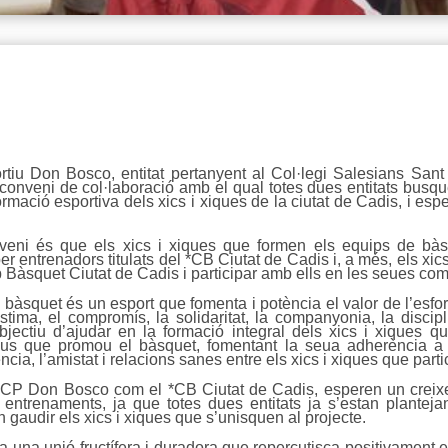
iu Don Bosco, entitat pertanyent al Col·legi Salesians Sant I
onveni de col·laboració amb el qual totes dues entitats busquen
ormació esportiva dels xics i xiques de la ciutat de Cadis, i esp
nveni és que els xics i xiques que formen els equips de bà
per entrenadors titulats del *CB Ciutat de Cadis i, a més, els x
 Bàsquet Ciutat de Cadis i participar amb ells en les seues com
bàsquet és un esport que fomenta i potència el valor de l’esforç
estima, el compromís, la solidaritat, la companyonia, la discip
’objectiu d’ajudar en la formació integral dels xics i xiques 
tius que promou el bàsquet, fomentant la seua adherència a la
cia, l’amistat i relacions sanes entre els xics i xiques que parti
 CP Don Bosco com el *CB Ciutat de Cadis, esperen un creixeme
trenaments, ja que totes dues entitats ja s’estan plantejant
gaudir els xics i xiques que s’unisquen al projecte.
 una unió fructífera i duradora que repercutisca positivament en