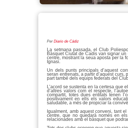
Per
Diario de Cádiz
La setmana passada, el Club Poliesport
Bàsquet Ciutat de Cadis van signar un c
centre, mostrant la seua aposta per la f
Ignasi.
Un dels punts principals d’aquest co
seran entrenats, a partir d’aquest curs, 
part també dels equips federats del Club
L’acord se sustenta en la certesa que el 
d’altres valors com el respecte, l’auto
compartit, totes dues entitats tenen l
positivament en ells els valors educa
saludable, a més de propiciar la convivèn
Igualment, amb aquest conveni, tant el
centre, que no quedarà només en els en
relacionades amb el bàsquet que podran 
Tots dos clubs esperen que aquesta siga