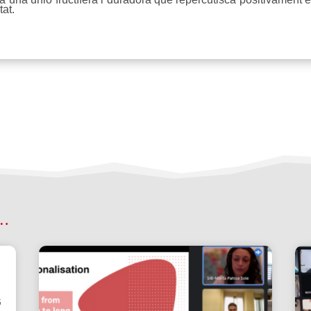
tat.
 …
6