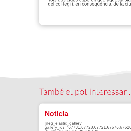
del col·legi i, en conseqüència, de la ciu
També et pot interessar
Noticia
[deg_elastic_gallery
gallery_ids="67731,67728,67721,67576,6762