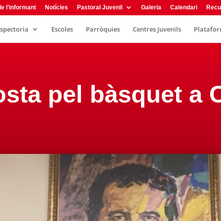
e l’informant
Notícies
Pastoral Juvenil
Galeria
Calendari
Recu
nspectoria
Escoles
Parròquies
Centres Juvenils
Plataform
osta pel bàsquet a 