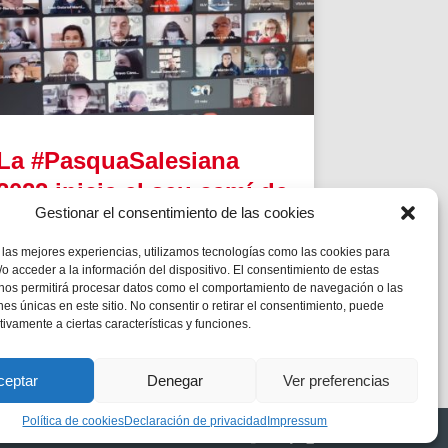
La #PasquaSalesiana
2022 inicia el seu camí de
Gestionar el consentimiento de las cookies
preparació
 las mejores experiencias, utilizamos tecnologías como las cookies para
Tindran lloc durant el mes d’abril.
o acceder a la información del dispositivo. El consentimiento de estas
 nos permitirá procesar datos como el comportamiento de navegación o las
ones únicas en este sitio. No consentir o retirar el consentimiento, puede
tivamente a ciertas características y funciones.
ceptar
Denegar
Ver preferencias
Política de cookies
Declaración de privacidad
Impressum