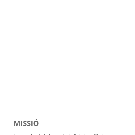
Publicado el mapa
salesiano 2020 con la
presencia de la
Congregación en el
mundo
IDENTITAT DE LAS ESCOLES SALESIANAS
MISSIÓ