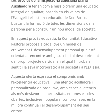
Les
escoles de la Inspectoria Salesiana María
Auxiliadora
tenen com a missió oferir una educació
integral de qualitat, basada en els valors de
l’Evangeli i el sistema educatiu de Don Bosco,
buscant la formació de totes les dimensions de la
persona per a construir un nou model de societat.
En aquest procés educatiu, la Comunitat Educativo-
Pastoral proposa a cada jove un model de
creixement i desenvolupament personal que està
orientat a l’encontre amb Jesucrist i al descobriment
del propi projecte de vida, en el qual hi troba el
sentit i la seva incorporació a la societat i a l’Església.
Aquesta oferta expressa el compromís amb
l’excel·lència educativa, i una atenció acollidora i
personalitzada de cada jove, amb especial atenció
als més desfavorits i necessitats, en unes escoles
obertes, inclusives i populars, compromeses en la
millora contínua i el desenvolupament del seu
entorn.