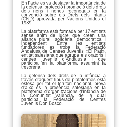
En l’acte es va destacar la importància de
la defensa, protecció i promoció dels drets
dels nens i nenes reconeguts en la
convenció sobre els Drets dels Infants
(CND) aprovada per Nacions Unides el
1989.
La plataforma està formada per 17 entitats
sense ànim de lucre que creen una
aliança plural, solidària, democràtica i
independent. Entre les entitats
fundadores es troba la Federació
Andalusa de Centres Juvenils «El Pati»,
entitat salesiana que agrupa els oratoris i
centres juvenils d’Andalusia i que
participa en la plataforma assumint la
tresoreria.
La defensa dels drets de la infància a
través d’aquest tipus de plataformes està
estesa per tot el territori nacional, prova
d’això és la presència salesiana en la
plataforma d’organitzacions d’infància de
la Comunitat València, de la qual
participa la Federació de Centres
Juvenils Don Bosco.