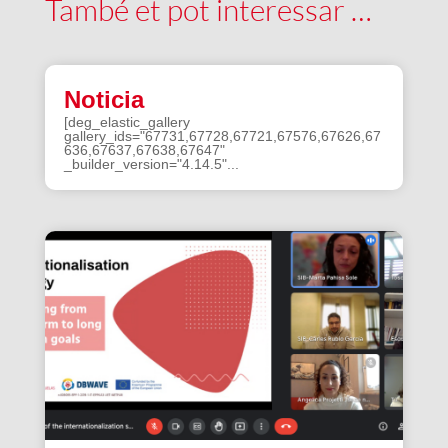
També et pot interessar …
Noticia
[deg_elastic_gallery
gallery_ids="67731,67728,67721,67576,67626,67
636,67637,67638,67647"
_builder_version="4.14.5"...