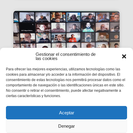
Gestionar el consentimiento de
las cookies
Para ofrecer las mejores experiencias, utilizamos tecnologías como las
cookies para almacenar y/o acceder a la información del dispositivo. El
consentimiento de estas tecnologías nos permitirá procesar datos como el
La #PasquaSalesiana 2022
comportamiento de navegación o las identificaciones únicas en este sitio.
No consentir o retirar el consentimiento, puede afectar negativamente a
inicia el seu camí de
ciertas características y funciones.
preparació
Tindran lloc durant el mes d’abril.
Aceptar
Denegar