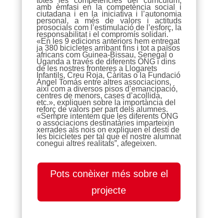
totes les competències del currículum,
amb èmfasi en la competència social i
ciutadana i en la iniciativa i l’autonomia
personal, a més de valors i actituds
prosocials com l’estimulació de l’esforç, la
responsabilitat i el compromís solidari.
«En les 9 edicions anteriors hem entregat
ja 380 bicicletes arribant fins i tot a països
africans com Guinea-Bissau, Senegal o
Uganda a través de diferents ONG i dins
de les nostres fronteres a Llogarets
Infantils, Creu Roja, Càritas o la Fundació
Ángel Tomás entre altres associacions,
així com a diversos pisos d’emancipació,
centres de menors, cases d’acollida,
etc.», expliquen sobre la importància del
reforç de valors per part dels alumnes.
«Sempre intentem que les diferents ONG
o associacions destinatàries imparteixin
xerrades als nois on expliquen el destí de
les bicicletes per tal que el nostre alumnat
conegui altres realitats”, afegeixen.
Pots conèixer més sobre el
projecte