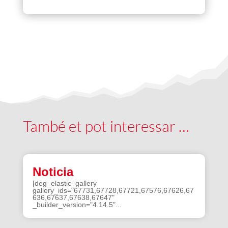
També et pot interessar …
Noticia
[deg_elastic_gallery
gallery_ids="67731,67728,67721,67576,67626,67
636,67637,67638,67647"
_builder_version="4.14.5"...