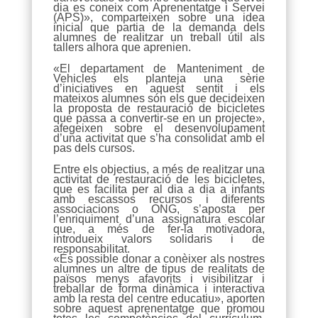
dia es coneix com Aprenentatge i Servei
(APS)», comparteixen sobre una idea
inicial que partia de la demanda dels
alumnes de realitzar un treball útil als
tallers alhora que aprenien.
«El departament de Manteniment de
Vehicles els planteja una sèrie
d’iniciatives en aquest sentit i els
mateixos alumnes són els que decideixen
la proposta de restauració de bicicletes
que passa a convertir-se en un projecte»,
afegeixen sobre el desenvolupament
d’una activitat que s’ha consolidat amb el
pas dels cursos.
Entre els objectius, a més de realitzar una
activitat de restauració de les bicicletes,
que es facilita per al dia a dia a infants
amb escassos recursos i diferents
associacions o ONG, s’aposta per
l’enriquiment d’una assignatura escolar
que, a més de fer-la motivadora,
introdueix valors solidaris i de
responsabilitat.
«És possible donar a conèixer als nostres
alumnes un altre de tipus de realitats de
països menys afavorits i visibilitzar i
treballar de forma dinàmica i interactiva
amb la resta del centre educatiu», aporten
sobre aquest aprenentatge que promou