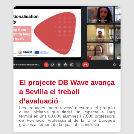
El projecte DB Wave avança
a Sevilla el treball
d’avaluació
Les trobades ‘peer review’ mesuren el progrés
d’una iniciativa que tindrà un impacte a llarg
termini en uns 60.000 alumnes i 7.000 professors
de Formació Professional de la Unió Europea
gràcies al foment de la qualitat i la inclusió.