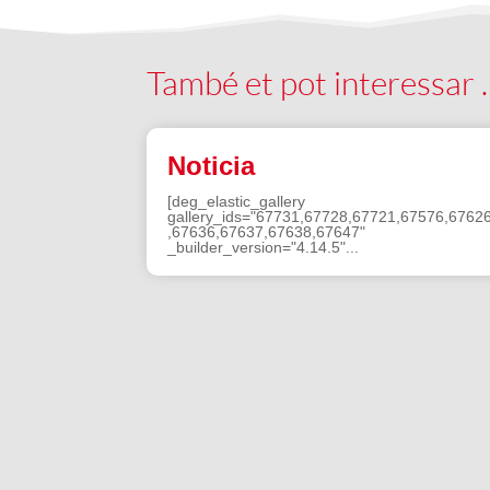
També et pot interessar
Noticia
[deg_elastic_gallery
gallery_ids="67731,67728,67721,67576,6762
,67636,67637,67638,67647"
_builder_version="4.14.5"...