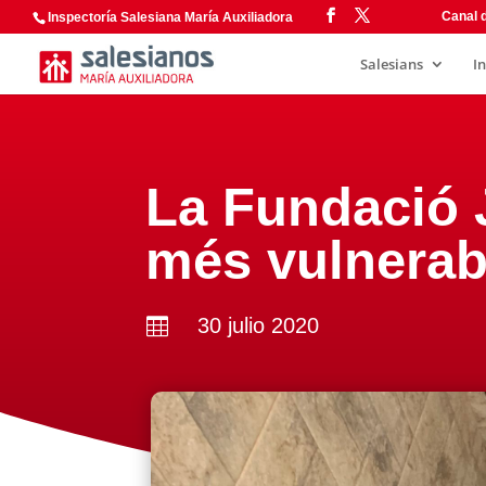
Canal d
Inspectoría Salesiana María Auxiliadora
Salesians
I
La Fundació 
més vulnerab
30 julio 2020
