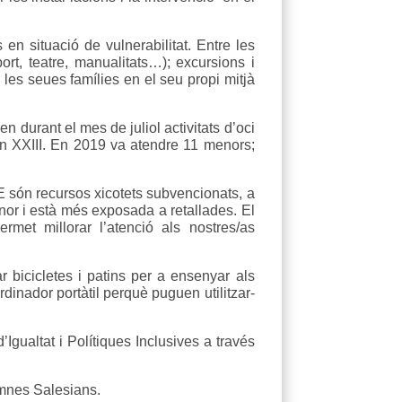
en situació de vulnerabilitat. Entre les
ort, teatre, manualitats…); excursions i
a les seues famílies en el seu propi mitjà
 durant el mes de juliol activitats d’oci
an XXIII. En 2019 va atendre 11 menors;
AE són recursos xicotets subvencionats, a
nor i està més exposada a retallades. El
met millorar l’atenció als nostres/as
r bicicletes i patins per a ensenyar als
dinador portàtil perquè puguen utilitzar-
Igualtat i Polítiques Inclusives a través
umnes Salesians.