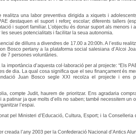
ealitza una labor preventiva dirigida a xiquets i adolescents 
E destaquen el suport i reforç escolar; diferents tallers (esp
ació i suport familiar. L’objectiu és donar suport als menors i 
les seues potencialitats i facilitar la seua autonomia.
al de dilluns a divendres de 17.00 a 20:00h. A l’estiu realitzen
Don Bosco pertany a la plataforma social salesiana d’Alcoi Jo
 de 7 persones voluntàries.
 la importància d’aquesta col·laboració per al projecte: “Els P
res de dia. La qual cosa significa que el seu finançament és me
ndació Juan Bosco segle XXI recolza el projecte i ens per
plia, compte Judit, haurem de prioritzar. Ens agradaria compra
i a patinar ja que molts d’ells no saben; també necessitem un or
rganitzar l’espai.
 pel Ministeri d’Educació, Cultura, Esport; i la Conselleria d’
r creada l’any 2003 per la Confederació Nacional d’Antics Al