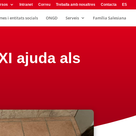
rsos
Intranet
Correu
Treballa amb nosaltres
Contacta
ES
es i entitats socials
ONGD
Serveis
Família Salesiana
I ajuda als