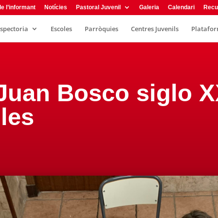
e l’informant
Notícies
Pastoral Juvenil
Galeria
Calendari
Recu
nspectoria
Escoles
Parròquies
Centres Juvenils
Plataform
Juan Bosco siglo XX
les