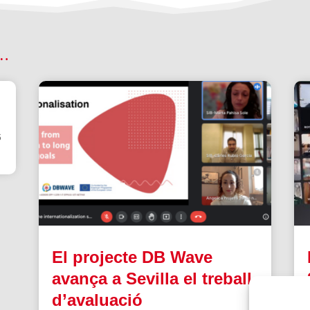
 …
6
El projecte DB Wave
avança a Sevilla el treball
d’avaluació