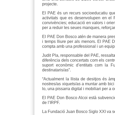
projecte.
El PAE és un recurs socioeducatiu que r
activitats que es desenvolupen en el PA
convivències; educació en valors i orient
per a reduir les seues manques, reforçar 
El PAE Don Bosco atén de manera presenci
i temps lliure per als menors. El PAE 
compta amb una professional i un equip
Judit Pla, responsable del PAE, ressalta
diferència dels concertats com els cent
suport econòmic d’entitats com la Fu
destinataris/as”.
“Actualment la llista de desitjos és àm
nostres/as xiquets/as a muntar amb bici 
lo, una pissarra digital i mobiliari per a o
El PAE Don Bosco Alcoi està subvencionat
de l’IRPF.
La Fundació Juan Bosco Siglo XXI va se