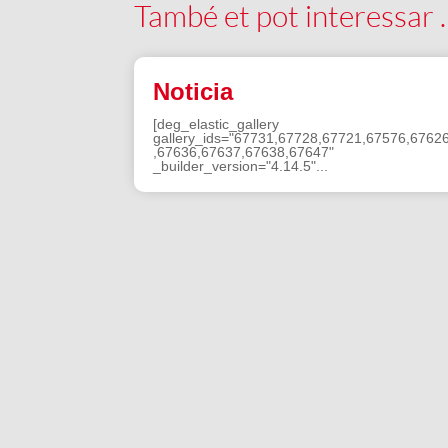
També et pot interessar
Noticia
[deg_elastic_gallery
gallery_ids="67731,67728,67721,67576,6762
,67636,67637,67638,67647"
_builder_version="4.14.5"...