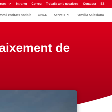
rsos
Intranet
Correu
Treballa amb nosaltres
Contacta
ES
es i entitats socials
ONGD
Serveis
Família Salesiana
 naixement de