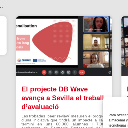
 …
6
El projecte DB Wave
avança a Sevilla el treball
d’avaluació
Para ofrecer
Les trobades ‘peer review’ mesuren el progrés
d’una iniciativa que tindrà un impacte a llarg
almacenar y/
termini en uns 60.000 alumnes i 7.000
tecnologías
professors de Formació Professional de la