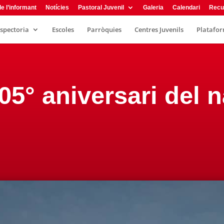
e l’informant
Notícies
Pastoral Juvenil
Galeria
Calendari
Recu
nspectoria
Escoles
Parròquies
Centres Juvenils
Plataform
205° aniversari del