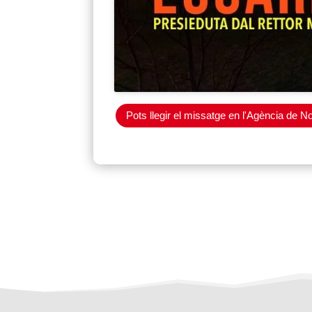
Pots llegir el missatge en l'Agència de N