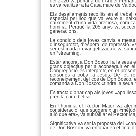
del 2020 va portar a don Ángel Fernánde
es va realitzar a la Casa mare de Valdo
Els desafiaments recollits en el treb
especial pel lloc que va veure el nai
naixement d’una vida preciosa, com ca
homilia. Perquè fa 205 anys va succeir
generacions.
La condició dels joves canvia a mesur
d’inseguretat, d’espera, de repressió.
ser estimada i evangelitzada», va subrat
en *streaming.
Estar ancorat a Don Bosco i a la seua es
grans objectius per a aconseguir en el
Congregació és interprete en el present.
persones a trobar a Jesús. De fet, r
reconeixement del cos de Don Bosco, en
comanda a Don Bosco: «tindre la seua mat
Es tracta d’anar cap als joves «apallissa
pren la cura d’ells».
En l’homilia el Rector Major va afegi
consideració, que suggereix un «mètode
allò que era», va subratllar el Rector Maj
Significativa va ser la proposta del «can
de Don Bosco», va entonar en el final de 