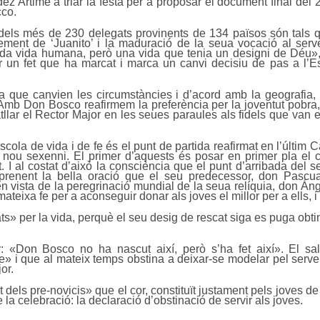
z Artime a triar la festa per a proposar el document final del
cco.
all dels més de 230 delegats provinents de 134 països són tal
xement de ‘Juanito’ i la maduració de la seua vocació al serv
da vida humana, però una vida que tenia un designi de Déu», 
 un fet que ha marcat i marca un canvi decisiu de pas a l’Es
a que canvien les circumstàncies i d’acord amb la geografia, 
 «Amb Don Bosco reafirmem la preferència per la joventut pobr
llar el Rector Major en les seues paraules als fidels que van es
cola de vida i de fe és el punt de partida reafirmat en l’últim
 nou sexenni. El primer d’aquests és posar en primer pla el c
 I al costat d’això la consciència que el punt d’arribada del s
eprenent la bella oració que el seu predecessor, don Pascu
 vista de la peregrinació mundial de la seua relíquia, don Áng
eixa fe per a aconseguir donar als joves el millor per a ells, i 
ts» per la vida, perquè el seu desig de rescat siga es puga obti
r: «Don Bosco no ha nascut així, però s’ha fet així». El sa
» i que al mateix temps obstina a deixar-se modelar pel serve
or.
t dels pre-novicis» que el cor, constituït justament pels joves de
la celebració: la declaració d’obstinació de servir als joves.