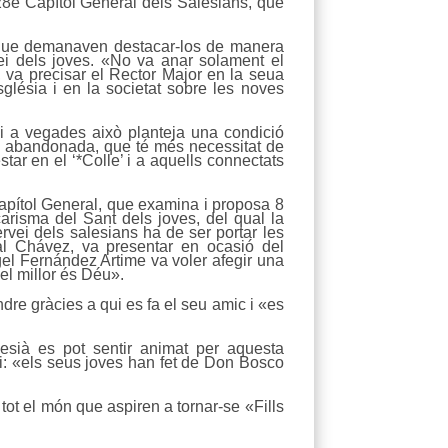
 28é Capítol General dels Salesians, que
s que demanaven destacar-los de manera
ei dels joves. «No va anar solament el
va precisar el Rector Major en la seua
glésia i en la societat sobre les noves
i a vegades això planteja una condició
a, abandonada, que té més necessitat de
tar en el ‘*Colle’ i a aquells connectats
 Capítol General, que examina i proposa 8
arisma del Sant dels joves, del qual la
ervei dels salesians ha de ser portar les
al Chávez, va presentar en ocasió del
el Fernández Artime va voler afegir una
el millor és Déu».
ndre gràcies a qui es fa el seu amic i «es
lesià es pot sentir animat per aquesta
i: «els seus joves han fet de Don Bosco
 tot el món que aspiren a tornar-se «Fills