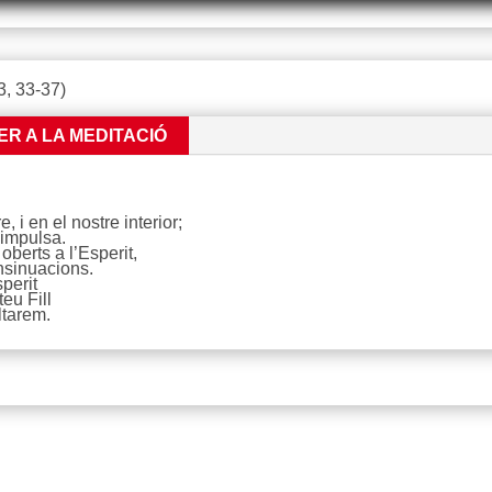
, 33-37)
ER A LA MEDITACIÓ
 i en el nostre interior;
 impulsa.
berts a l’Esperit,
nsinuacions.
perit
eu Fill
ltarem.