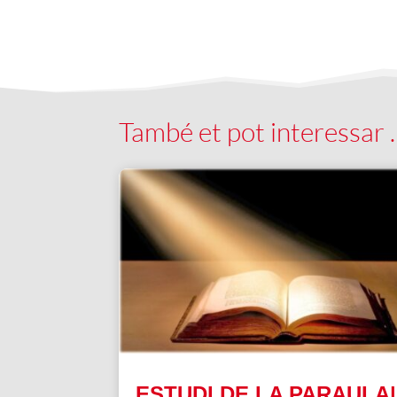
També et pot interessar
ESTUDI DE LA PARAULA|