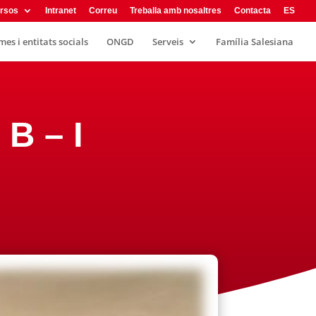
rsos
Intranet
Correu
Treballa amb nosaltres
Contacta
ES
es i entitats socials
ONGD
Serveis
Família Salesiana
B – I