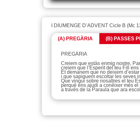
I DIUMENGE D’ADVENT Cicle B (Mc 13
(A) PREGÀRIA
(B) PASSES P
PREGÀRIA
Creiem que estàs enmig nostre, Pare,
creiem que l’Esperit del teu Fill ens
Et demanem que no deixem d’estar o
i que sapiguem escoltar les seves i
Que vingui sobre nosaltres el teu Es
perquè ens ajudi a conèixer més el t
a través de la Paraula que ara esco