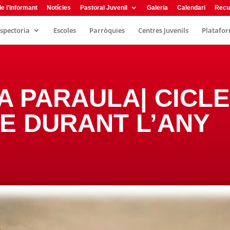
e l’informant
Notícies
Pastoral Juvenil
Galeria
Calendari
Recu
nspectoria
Escoles
Parròquies
Centres Juvenils
Plataform
A PARAULA| CICLE 
E DURANT L’ANY