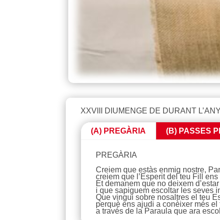
XXVIII DIUMENGE DE DURANT L’ANY C
(A) PREGÀRIA
(B) PASSES P
PREGÀRIA
Creiem que estàs enmig nostre, Pare,
creiem que l’Esperit del teu Fill ens
Et demanem que no deixem d’estar o
i que sapiguem escoltar les seves i
Que vingui sobre nosaltres el teu Es
perquè ens ajudi a conèixer més el t
a través de la Paraula que ara esco