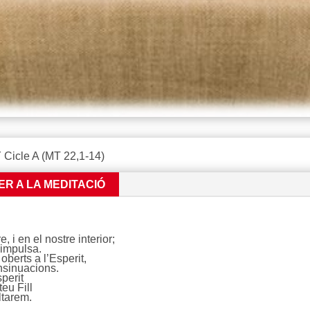
icle A (MT 22,1-14)
ER A LA MEDITACIÓ
 i en el nostre interior;
 impulsa.
berts a l’Esperit,
nsinuacions.
perit
eu Fill
ltarem.