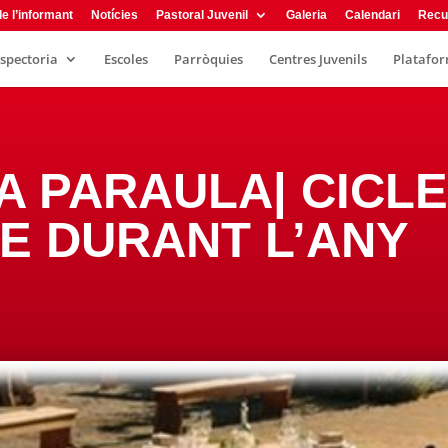
e l’informant
Notícies
Pastoral Juvenil
Galeria
Calendari
Recu
nspectoria
Escoles
Parròquies
Centres Juvenils
Plataform
A PARAULA| CICLE 
E DURANT L’ANY