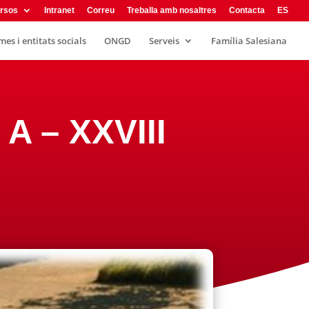
rsos
Intranet
Correu
Treballa amb nosaltres
Contacta
ES
es i entitats socials
ONGD
Serveis
Família Salesiana
A – XXVIII