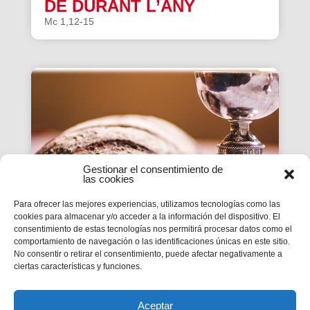
DE DURANT L’ANY
Mc 1,12-15
Gestionar el consentimiento de
las cookies
Para ofrecer las mejores experiencias, utilizamos tecnologías como las
cookies para almacenar y/o acceder a la información del dispositivo. El
consentimiento de estas tecnologías nos permitirá procesar datos como el
ESTUDI DE LA PARAULA|
comportamiento de navegación o las identificaciones únicas en este sitio.
No consentir o retirar el consentimiento, puede afectar negativamente a
CICLE B – XIX DIUMENGE
ciertas características y funciones.
DE DURANT L’ANY
Mc 1,12-15
Aceptar