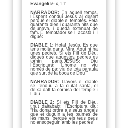
Evangeli
Mt 4, 1-11
NARRADOR:
En aquell temps,
l’Esperit conduí Jesús al desert
perquè el diable el temptés. Feia
quaranta dies i quaranta nits que
dejunava, i quedà extenuat de
fam. El temptador se li acostà i li
digué:
DIABLE 1:
Hola! Jesús. Es que
tens molta gana. Mira. Aquí hi ha
unes pedres. Si ets Fill de Déu,
digues que aquestes pedres es
tornin pans.
JESÚS:
Diu
l’Escriptura: “L’home no viu
només de pa; viu de tota paraula
que surt de la boca de Déu””
NARRADOR:
Llavors el diable
se l’enduu a la ciutat santa, el
deixa dalt la cornisa del temple i
li diu
DIABLE 2:
Si ets Fill de Déu,
tira’t daltabaix; l’Escriptura diu:
“Ha donat ordre als seus àngels
que et duguin a les palmes de
les mans, perquè els teus peus
no ensopeguin amb les pedres”