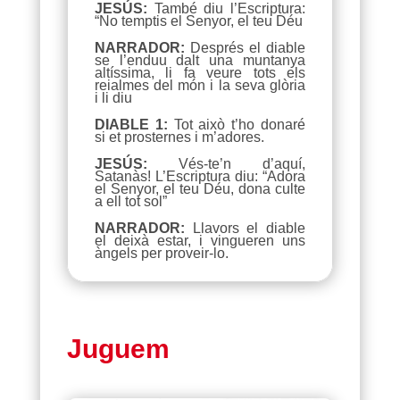
JESÚS:
També diu l’Escriptura:
“No temptis el Senyor, el teu Déu
NARRADOR:
Després el diable
se l’enduu dalt una muntanya
altíssima, li fa veure tots els
reialmes del món i la seva glòria
i li diu
DIABLE 1:
Tot això t’ho donaré
si et prosternes i m’adores.
JESÚS:
Vés-te’n d’aquí,
Satanàs! L’Escriptura diu: “Adora
el Senyor, el teu Déu, dona culte
a ell tot sol”
NARRADOR:
Llavors el diable
el deixà estar, i vingueren uns
àngels per proveir-lo.
Juguem