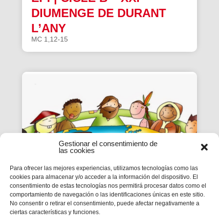
DIUMENGE DE DURANT
L’ANY
MC 1,12-15
Gestionar el consentimiento de
las cookies
Para ofrecer las mejores experiencias, utilizamos tecnologías como las
cookies para almacenar y/o acceder a la información del dispositivo. El
consentimiento de estas tecnologías nos permitirá procesar datos como el
EPI | CICLE B- XX
comportamiento de navegación o las identificaciones únicas en este sitio.
No consentir o retirar el consentimiento, puede afectar negativamente a
DIUMENGE DE DURANT
ciertas características y funciones.