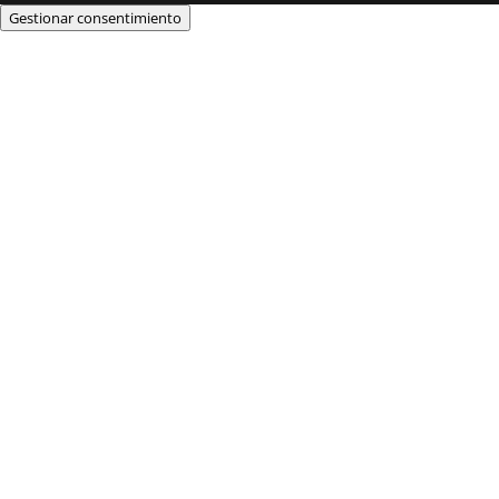
Gestionar consentimiento
El claustre de
professors de Salesians
Las Palmas realitza una
etapa del camí insular
de Sant Jaume
IDENTITAT DE LAS ESCOLES SALESIANAS