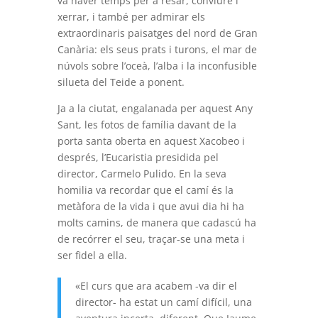
va haver temps per a resar, conviure i
xerrar, i també per admirar els
extraordinaris paisatges del nord de Gran
Canària: els seus prats i turons, el mar de
núvols sobre l’oceà, l’alba i la inconfusible
silueta del Teide a ponent.
Ja a la ciutat, engalanada per aquest Any
Sant, les fotos de família davant de la
porta santa oberta en aquest Xacobeo i
després, l’Eucaristia presidida pel
director, Carmelo Pulido. En la seva
homilia va recordar que el camí és la
metàfora de la vida i que avui dia hi ha
molts camins, de manera que cadascú ha
de recórrer el seu, traçar-se una meta i
ser fidel a ella.
«El curs que ara acabem -va dir el
director- ha estat un camí difícil, una