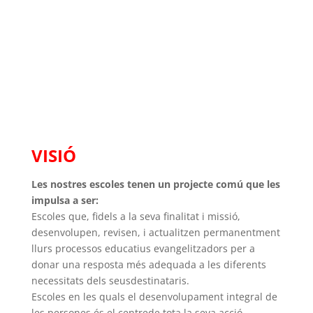
IDENTITAT DE LAS ESCOLES SALESIANAS
VISIÓ
Les nostres escoles tenen un projecte comú que les
impulsa a ser:
Escoles que, fidels a la seva finalitat i missió,
desenvolupen, revisen, i actualitzen permanentment
llurs processos educatius evangelitzadors per a
donar una resposta més adequada a les diferents
necessitats dels seusdestinataris.
Escoles en les quals el desenvolupament integral de
les persones és el centrede tota la seva acció,