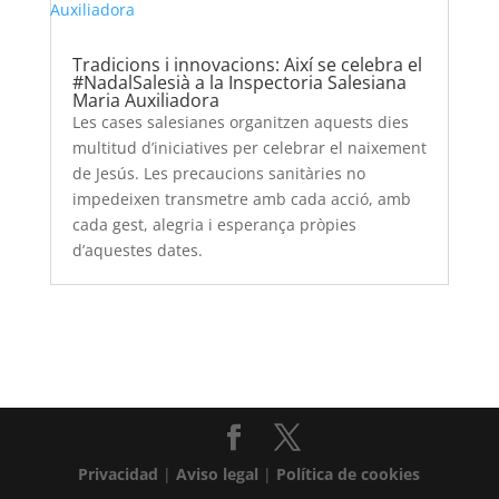
Tradicions i innovacions: Així se celebra el
#NadalSalesià a la Inspectoria Salesiana
Maria Auxiliadora
Les cases salesianes organitzen aquests dies
multitud d’iniciatives per celebrar el naixement
de Jesús. Les precaucions sanitàries no
impedeixen transmetre amb cada acció, amb
cada gest, alegria i esperança pròpies
d’aquestes dates.
Privacidad
|
Aviso legal
|
Política de cookies