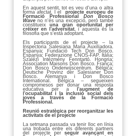
En aquest sentit, tot es veu d’una o altra
forma afectat. I el
projecte europeu de
Formació Professional
Don Bosco
Wave
no n’és una excepció, però també
constitueix
una gran oportunitat per
créixer en l’adversitat
, i aquesta és la
filosofia que s’està adoptant.
Els participants de el projecte – la
Inspectoria Salesiana Maria Auxiliadora.
Espanya; Fundació Tech Don Bosco.
Espanya; Federazione CNOS-FAP. Itàlia;
Szalézi Intézmény Fenntartó. Hongria;
Association Maisons Don Bosco. França;
Don Bosco Onderwijscentrum. Bèlgica;
Deutsche Provinz der Salesianer Don
Bosco. Alemanya i Don Bosco
International. Bèlgica – segueixen
compromesos per donar una resposta
educativa per a
l’augment de
l’ocupabilitat i la inclusió social dels
joves a través de la Formació
Professional.
Reunió estratègica per reorganitzar les
activitats de el projecte
La setmana passada va tenir lloc en línia
una trobada entre els diferents partners
del projecte per
seguir avançant en