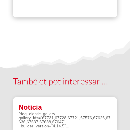
També et pot interessar …
Noticia
[deg_elastic_gallery
gallery_ids="67731,67728,67721,67576,67626,67
636,67637,67638,67647"
_builder_version="4.14.5"...