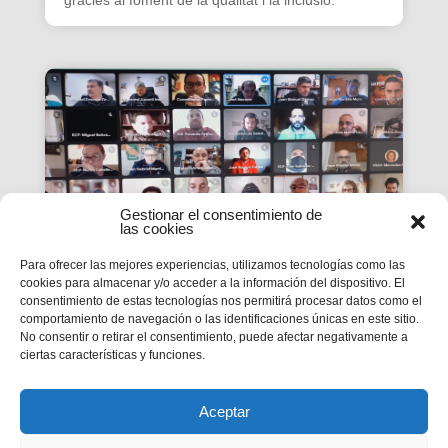
gràcies al foment de la qualitat i la inclusió.
Gestionar el consentimiento de
las cookies
Para ofrecer las mejores experiencias, utilizamos tecnologías como las
cookies para almacenar y/o acceder a la información del dispositivo. El
consentimiento de estas tecnologías nos permitirá procesar datos como el
La #PasquaSalesiana 2022
comportamiento de navegación o las identificaciones únicas en este sitio.
No consentir o retirar el consentimiento, puede afectar negativamente a
inicia el seu camí de
ciertas características y funciones.
preparació
Tindran lloc durant el mes d’abril.
Aceptar