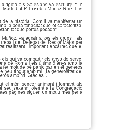
dirigida als Salesians va escriure: “En
e Madrid al P. Eusebio Muñoz Ruíz, fins
de la història. Com li va manifestar un
mb la bona tenacitat que et caracteritza,
sianitat que portes posada”.
 Muñoz, va agrair a tots els grups i als
treball del Delegat del Rector Major per
t realitzant l’important encàrrec que el
 els qui va compartir els anys de servei
iana de Roma i els últims 6 anys amb la
 fet molt de bé participar en el generós
 heu tingut amb mi i la generositat del
nerós amb mi. Gràcies!”.
ut el món sencer animant i formant als
l seu sexenni oferint a la Congregació
stes pàgines siguen un motiu més per a