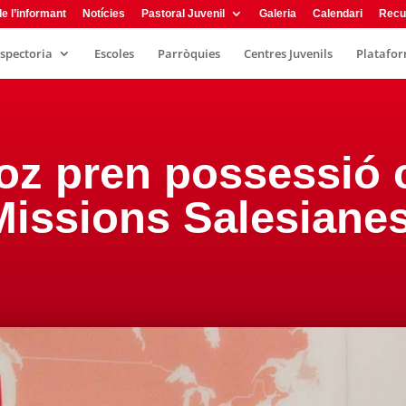
e l’informant
Notícies
Pastoral Juvenil
Galeria
Calendari
Recu
nspectoria
Escoles
Parròquies
Centres Juvenils
Plataform
oz pren possessió 
Missions Salesiane