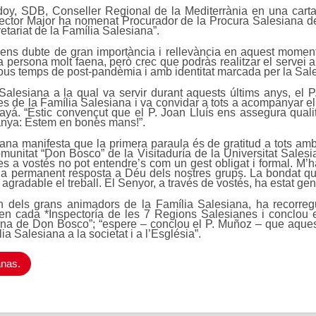
oy, SDB, Conseller Regional de la Mediterrània en una carta 
 Rector Major ha nomenat Procurador de la Procura Salesiana d
etariat de la Família Salesiana”.
ns dubte de gran importància i rellevància en aquest moment 
ua persona molt faena, però crec que podràs realitzar el servei a
ous temps de post-pandèmia i amb identitat marcada per la Sale
lesiana a la qual va servir durant aquests últims anys, el P.
s de la Família Salesiana i va convidar a tots a acompanyar el 
ayá. “Estic convençut que el P. Joan Lluís ens assegura qualita
anya: Estem en bones mans!”.
ana manifesta que la primera paraula és de gratitud a tots amb
munitat “Don Bosco” de la Visitaduría de la Universitat Sales
es a vostés no pot entendre’s com un gest obligat i formal. M’ha
 la permanent resposta a Déu dels nostres grups. La bondat que
agradable el treball. El Senyor, a través de vostés, ha estat ge
n dels grans animadors de la Família Salesiana, ha recorreg
en cada *Inspectoría de les 7 Regions Salesianes i conclou e
siana de Don Bosco”; “espere – conclou el P. Muñoz – que aque
ia Salesiana a la societat i a l’Església”.
anas.