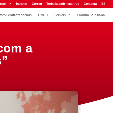
rsos
Intranet
Correu
Treballa amb nosaltres
Contacta
ES
es i entitats socials
ONGD
Serveis
Família Salesiana
com a
s”