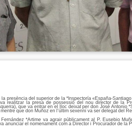
b la presència del superior de la *Inspectoría «España-Santia
 va realitzar la presa de possessió del nou director de la 
erra), que va entrar en el lloc deixat per don José Antonio *S
, mentre que don Muñoz en l’últim sexenni va ser delegat del Re
 Fernández *Artime va agrair públicament al P. Eusebio Muño
 va anunciar el nomenament com a Director i Procurador de la 