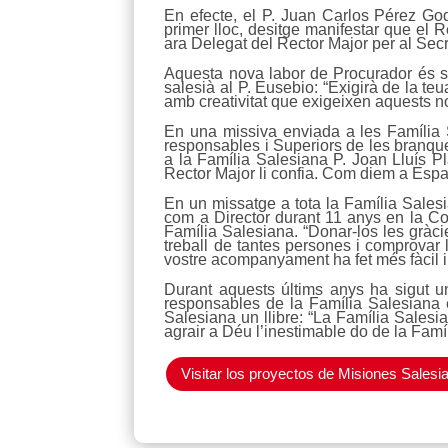
En efecte, el P. Juan Carlos Pérez God
primer lloc, desitge manifestar que el
ara Delegat del Rector Major per al Secr
Aquesta nova labor de Procurador és se
salesià al P. Eusebio: “Exigirà de la te
amb creativitat que exigeixen aquests n
En una missiva enviada a les Família Sa
responsables i Superiors de les branque
a la Família Salesiana P. Joan Lluís Pl
Rector Major li confia. Com diem a Esp
En un missatge a tota la Família Salesi
com a Director durant 11 anys en la Co
Família Salesiana. “Donar-los les gràci
treball de tantes persones i comprovar
vostre acompanyament ha fet més fàcil i 
Durant aquests últims anys ha sigut u
responsables de la Família Salesiana 
Salesiana un llibre: “La Família Sale
agrair a Déu l’inestimable do de la Famíl
Visitar los proyectos de Misiones Salesi