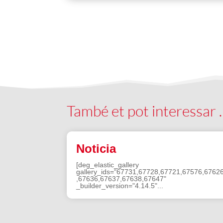
També et pot interessar
Noticia
[deg_elastic_gallery
gallery_ids="67731,67728,67721,67576,6762
,67636,67637,67638,67647"
_builder_version="4.14.5"...