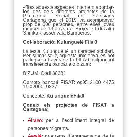
«Tots aquests aspectes intentem abordar-
los des dels diferents projectes de la
Plataforma Social de Salesians
Cartagena que el 2019 va acompanyar
prop de 600 persones, entre elles joves
menors de 18 anys del Projecte Educatiu
Shirika», assenyala Barqueros.
Col·laboració: Kulunguelé Fila 0
La festa Kulungué té un caràcter solidari.
Per sumar-se a aquesta iniciativa es pot
particpar a través de la FILA0, mitjançant
transferència bancària o bizum:
BIZUM: Codi 38381
Compte bancari FISAT: es95 2100 4475
19 0200019337
Concepte:
KulungueléFila0
Coneix els projectes de FISAT a
Cartagena:
Alraso:
per a l’acolliment integral de
persones migrants.
Awalé
: programa d’aprenentatge de la