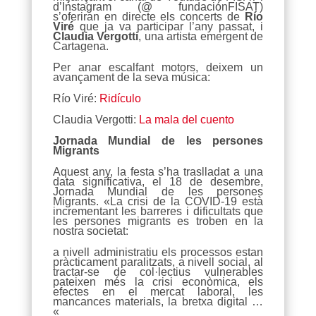
d’Instagram (@ fundaciónFISAT)
s’oferiran en directe els concerts de
Río
Viré
que ja va participar l’any passat, i
Claudia Vergotti
, una artista emergent de
Cartagena.
Per anar escalfant motors, deixem un
avançament de la seva música:
Río Viré:
Ridículo
Claudia Vergotti:
La mala del cuento
Jornada Mundial de les persones
Migrants
Aquest any, la festa s’ha traslladat a una
data significativa, el 18 de desembre,
Jornada Mundial de les persones
Migrants. «La crisi de la COVID-19 està
incrementant les barreres i dificultats que
les persones migrants es troben en la
nostra societat:
a nivell administratiu els processos estan
pràcticament paralitzats, a nivell social, al
tractar-se de col·lectius vulnerables
pateixen més la crisi econòmica, els
efectes en el mercat laboral, les
mancances materials, la bretxa digital …
«