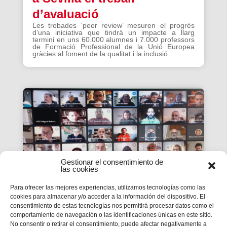
d’avaluació
Les trobades ‘peer review’ mesuren el progrés
d’una iniciativa que tindrà un impacte a llarg
termini en uns 60.000 alumnes i 7.000 professors
de Formació Professional de la Unió Europea
gràcies al foment de la qualitat i la inclusió.
Gestionar el consentimiento de
las cookies
Para ofrecer las mejores experiencias, utilizamos tecnologías como las
cookies para almacenar y/o acceder a la información del dispositivo. El
consentimiento de estas tecnologías nos permitirá procesar datos como el
La #PasquaSalesiana 2022
comportamiento de navegación o las identificaciones únicas en este sitio.
No consentir o retirar el consentimiento, puede afectar negativamente a