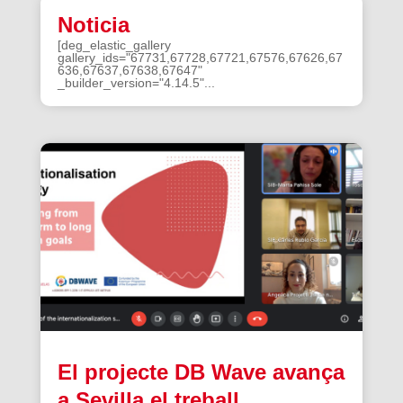
Noticia
[deg_elastic_gallery
gallery_ids="67731,67728,67721,67576,67626,67
636,67637,67638,67647"
_builder_version="4.14.5"...
El projecte DB Wave avança
a Sevilla el treball