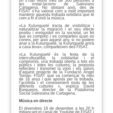
on s’han reunit més de 300 persones a
les instal·lacions de Salesians
Cartagena. No obstant això, des de
FISAT s’ha valorat com a molt important
mantenir aquesta trobada solidària que té
com a fil d’unió la música.
«La Kulunguelé tracta de visibilitzar i
naturalitzar la migració i el seu efecte
positiu i enriquidor en la societat, un fet
que es comprèn i es comparteix quan es
coneix, per això aquest any, si no podem
anar a la Kulunguelé, la Kulunguelé anirà
a casa teva», comparteixen des FISAT.
«La Kulunguelé és la festa de la
interculturalitat, la solidaritat i el
compromís, una trobada oberta a tots els
públics i totes les cultures; la proposta
reflecteix i transmet la visió i els valors
d’aquest projecte de la Fundació Ángel
Tomás- FISAT que va començar fa més
de 16 anys i que aposta per la trobada,
l’acollida i el coneixement mutu de les
diferents cultures «, explica David
Barqueros, director de la Plataforma
Social Salesiana de Cartagena.
Música en directe
El divendres 18 de desembre a les 20 h
mitjançant el canal de Youtube de FISAT i