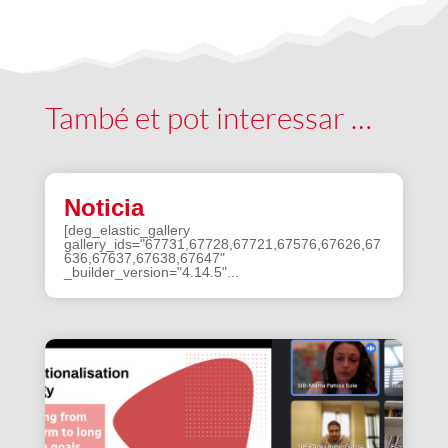
També et pot interessar …
Noticia
[deg_elastic_gallery
gallery_ids="67731,67728,67721,67576,67626,67
636,67637,67638,67647"
_builder_version="4.14.5"...