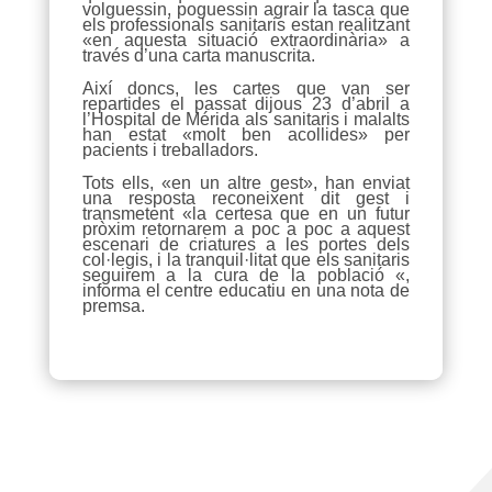
volguessin, poguessin agrair la tasca que
els professionals sanitaris estan realitzant
«en aquesta situació extraordinària» a
través d’una carta manuscrita.
Així doncs, les cartes que van ser
repartides el passat dijous 23 d’abril a
l’Hospital de Mérida als sanitaris i malalts
han estat «molt ben acollides» per
pacients i treballadors.
Tots ells, «en un altre gest», han enviat
una resposta reconeixent dit gest i
transmetent «la certesa que en un futur
pròxim retornarem a poc a poc a aquest
escenari de criatures a les portes dels
col·legis, i la tranquil·litat que els sanitaris
seguirem a la cura de la població «,
informa el centre educatiu en una nota de
premsa.