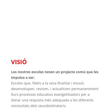
Salesians
IDENTITAT DE LAS ESCOLES SALESIANAS
VISIÓ
Les nostres escoles tenen un projecte comú que les
impulsa a ser:
Escoles que, fidels a la seva finalitat i missió,
desenvolupen, revisen, i actualitzen permanentment
llurs processos educatius evangelitzadors per a
donar una resposta més adequada a les diferents
necessitats dels seusdestinataris.