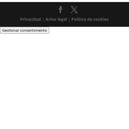
Privacidad
|
Aviso legal
|
Política de cookies
Gestionar consentimiento
35 anys donant el tret
de sortida a la tasca
pedagògica dels
Salesians
IDENTITAT DE LAS ESCOLES SALESIANAS