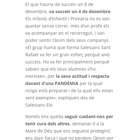
El que hauria de succeir un 8 de
desembre,
va succeir un 4 de desembre
.
Els infants d’Infantil i Primària no es van
quedar sense córrer, més d’un profe els
va acompanyar en el recorregut, i van
poder sentir l’ànim dels seus companys.
«El grup humà que forma Salesians Sant
Rafael va fer un gran esforç perquè això
succeís. Ho va fer principalment perquè
sabien que els seus alumnes s’ho
mereixen, per
la seva actitud i respecte
davant d’una PANDÈMIA
per la qual
ningú està preparat i de la qual ells estan
sent exemple», expliquen des de
Salesians Elx.
Només ens queda
seguir cuidant-nos per
tenir cura dels altres
, demanar-li a la
Mare de Déu que ens segueixi protegint,
ens doni força i que no perdem l’ànim per