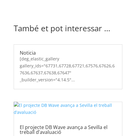
També et pot interessar …
Noticia
[deg_elastic_gallery
gallery_ids="67731,67728,67721,67576,67626,6
7636,67637,67638,67647"
_builder_version="4.14.5"...
El projecte DB Wave avança a Sevilla el
treball d’avaluació