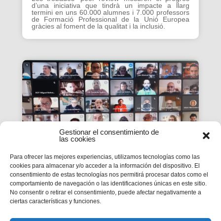
d’una iniciativa que tindrà un impacte a llarg
termini en uns 60.000 alumnes i 7.000 professors
de Formació Professional de la Unió Europea
gràcies al foment de la qualitat i la inclusió.
Gestionar el consentimiento de
las cookies
Para ofrecer las mejores experiencias, utilizamos tecnologías como las
cookies para almacenar y/o acceder a la información del dispositivo. El
consentimiento de estas tecnologías nos permitirá procesar datos como el
La #PasquaSalesiana 2022
comportamiento de navegación o las identificaciones únicas en este sitio.
No consentir o retirar el consentimiento, puede afectar negativamente a
inicia el seu camí de
ciertas características y funciones.
preparació