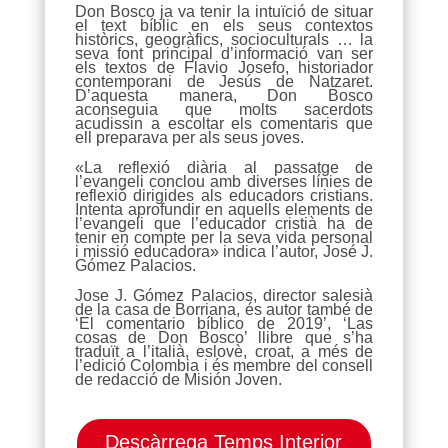
Don Bosco ja va tenir la intuïció de situar
el text bíblic en els seus contextos
històrics, geogràfics, socioculturals … la
seva font principal d’informació van ser
els textos de Flavio Josefo, historiador
contemporani de Jesús de Natzaret.
D’aquesta manera, Don Bosco
aconseguia que molts sacerdots
acudissin a escoltar els comentaris que
ell preparava per als seus joves.
«La reflexió diària al passatge de
l’evangeli conclou amb diverses línies de
reflexió dirigides als educadors cristians.
Intenta aprofundir en aquells elements de
l’evangeli que l’educador cristià ha de
tenir en compte per la seva vida personal
i missió educadora» indica l’autor, José J.
Gómez Palacios.
Jose J. Gómez Palacios, director salesià
de la casa de Borriana, és autor també de
‘El comentario bíblico de 2019’, ‘Las
cosas de Don Bosco’ llibre que s’ha
traduït a l’italià, eslovè, croat, a més de
l’edició Colombia i és membre del consell
de redacció de Misión Joven.
Descàrrega Temps Interior