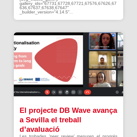
gallery_ids="67731,67728,67721,67576,67626,67
636,67637,67638,67647"
_builder_version="4.14.5"...
El projecte DB Wave avança
a Sevilla el treball
d’avaluació
Les trobades ‘peer review’ mesuren el progrés