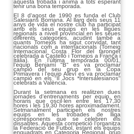
aquesta trobada i anima a tots esperant
tenir una bona temporada.
El 8 d’agost de 1990 es funda el Club
Salesians Borriana. Al llarg dels seus 11
anys de vida el nostre club ha participat
amb els seus equips en les lligues
regionals a nivell provincial en les seues
diferents categories, acudint també a
quants Tornejos ha sigut convidat, tant
nacionals com a internacionals (Torneig
Internacional Costa Flor del taronger
celebrada a Castelló i Tornejos a França i
Itàlia). En l’última temporada 00/01,
l’equip Benjamí "B" es va proclamar
campió del seu grup en la Copa
Primavera i l’equip Aleví es va proclamar
campió en els "II Jocs *Intersalesianos"
celebrats a València.
Durant la setmana es realitzen dues
jornades d’entrenaments per equip, en
horaris que oscil·len entre les 17,30
hores i les 19,30 hores aproximadament.
Setmanalment participen els nostres
equips en les trobades de lliga
corresponents que se celebren els
dissabtes. Aquesta competició l’organitza
la Federació de Futbol, estant els equips
enquadrats en Categoria Regional, grup