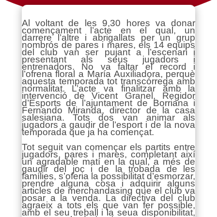
Al voltant de les 9,30 hores va donar
començament l’acte en el qual, un
darrere l’altre i abrigallats per un grup
nombrós de pares i mares, els 14 equips
del club van ser pujant a l’escenari i
presentant als seus jugadors i
entrenadors. No va faltar el record i
l’ofrena floral a María Auxiliadora, perquè
aquesta temporada tot transcórrega amb
normalitat. L’acte va finalitzar amb la
intervenció de Vicent Granel, Regidor
d’Esports de l’ajuntament de Borriana i
Fernando Miranda, director de la casa
salesiana. Tots dos van animar als
jugadors a gaudir de l’esport i de la nova
temporada que ja ha començat.
Tot seguit van començar els partits entre
jugadors, pares i mares, completant així
un agradable matí en la qual, a més de
gaudir del joc i de la trobada de les
famílies, s’oferia la possibilitat d’esmorzar,
prendre alguna cosa i adquirir alguns
articles de merchandasing que el club va
posar a la venda. La directiva del club
agraeix a tots els que van fer possible,
amb el seu treball i la seua disponibilitat,