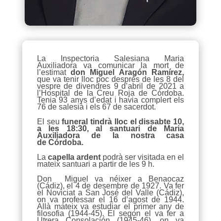
La Inspectoria Salesiana Maria
Auxiliadora va comunicar la mort de
l’estimat
don Miguel Aragón Ramírez,
que va tenir lloc poc després de les 8 del
vespre de divendres 9 d’abril de 2021 a
l’Hospital de la Creu Roja de Córdoba.
Tenia 93 anys d’edat i havia complert els
76 de salesià i els 67 de sacerdot.
El seu
funeral tindrà lloc el dissabte 10,
a les 18:30, al santuari de Maria
Auxiliadora de la nostra casa
de Córdoba.
La
capella ardent
podrà ser visitada en el
mateix santuari a partir de les 9 h.
Don Miguel va néixer a Benaocaz
(Cádiz), el 4 de desembre de 1927. Va fer
el Noviciat a San José del Valle (Cádiz),
on va professar el 16 d’agost de 1944.
Allà mateix va estudiar el primer any de
filosofia (1944-45). El segon el va fer a
Utrera Consolación (1945-46), on va