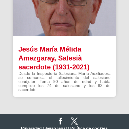
Jesús María Mélida
Amezgaray, Salesià
sacerdote (1931-2021)
Desde la Inspectoría Salesiana María Auxiliadora
se comunica el fallecimiento del salesiano
coadjutor. Tenía 90 años de edad y había
cumplido los 74 de salesiano y los 63 de
sacerdote.
Privacidad
|
Aviso legal
|
Política de cookies