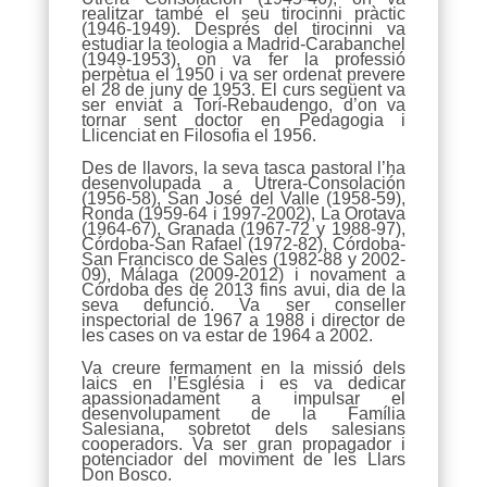
realitzar també el seu tirocinni pràctic
(1946-1949). Després del tirocinni va
estudiar la teologia a Madrid-Carabanchel
(1949-1953), on va fer la professió
perpètua el 1950 i va ser ordenat prevere
el 28 de juny de 1953. El curs següent va
ser enviat a Torí-Rebaudengo, d’on va
tornar sent doctor en Pedagogia i
Llicenciat en Filosofia el 1956.
Des de llavors, la seva tasca pastoral l’ha
desenvolupada a Utrera-Consolación
(1956-58), San José del Valle (1958-59),
Ronda (1959-64 i 1997-2002), La Orotava
(1964-67), Granada (1967-72 y 1988-97),
Córdoba-San Rafael (1972-82), Córdoba-
San Francisco de Sales (1982-88 y 2002-
09), Málaga (2009-2012) i novament a
Córdoba des de 2013 fins avui, dia de la
seva defunció. Va ser conseller
inspectorial de 1967 a 1988 i director de
les cases on va estar de 1964 a 2002.
Va creure fermament en la missió dels
laics en l’Església i es va dedicar
apassionadament a impulsar el
desenvolupament de la Família
Salesiana, sobretot dels salesians
cooperadors. Va ser gran propagador i
potenciador del moviment de les Llars
Don Bosco.